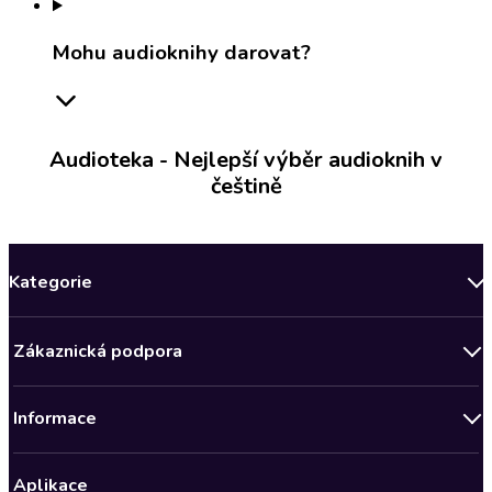
Mohu audioknihy darovat?
Audioteka - Nejlepší výběr audioknih v
češtině
Kategorie
Novinky
Zákaznická podpora
Bestsellery měsíce
Obchodní podmínky
Podcasty
Informace
Zásady ochrany osobních údajů
AKCE
Předplatné Audioteka Klub
Audioteka Klub - Obchodní podmínky
Nově v Klubu
Aplikace