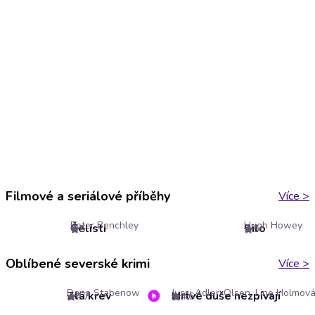
Filmové a seriálové příběhy
Více
>
Peter Benchley
Hugh Howey
Čelisti
Silo
5
5
Oblíbené severské krimi
Více
>
Dana Stabenow
Zlá krev
Mrtvé duše nezpívají
4.7
4.6