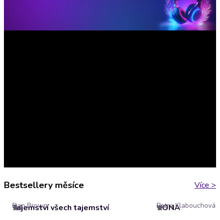
Bestsellery měsíce
Více
>
Dan Brown
Petra Klabouchová
Tajemství všech tajemství
VONA
4
5