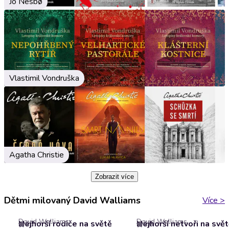
Jo Nesbø
Vlastimil Vondruška
Agatha Christie
Zobrazit více
Dětmi milovaný David Walliams
Více
>
David Walliams
David Walliams
Nejhorší rodiče na světě
Nejhorší netvoři na svě
4.7
4.6