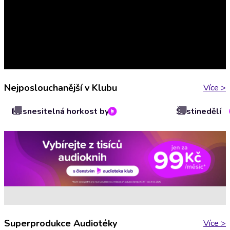
Nejposlouchanější v Klubu
Více
>
Nesnesitelná horkost bytí
Šestinedělí
Superprodukce Audiotéky
Více
>