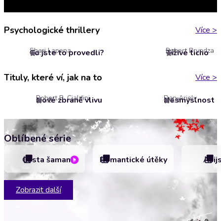
Psychologické thrillery
Více
>
Shari Lapena
Robert Bryndza
Co jste to provedli?
Tíživé ticho
4.4
4
Tituly, které ví, jak na to
Více
>
Robert B. Cialdini
Dan Ariely
Nové zbraně vlivu
Nesmyslnost
4.8
4.3
Oblíbené série
Cesta šamana
Romantické útěky
Asij
Zobrazit další