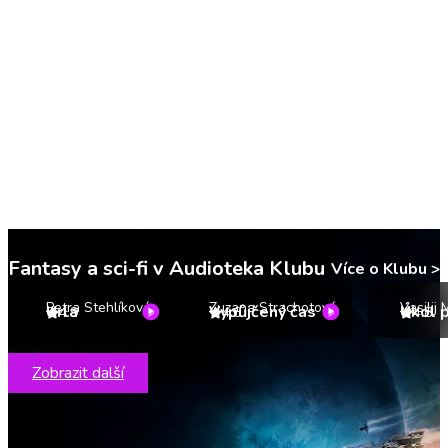
Fantasy a sci-fi v Audioteka Klubu
Více o Klubu
>
Petra Stehlíková
Zuzana Strachotová
Vasilij
Urla
Vypůjčený čas
Úkol p
4.9
4.6
4.8
Zobrazit další