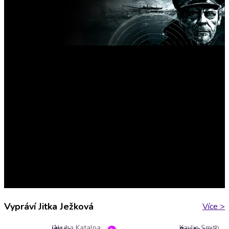
Vypráví Jitka Ježková
Více
>
Jakuba Katalpa
Kaylie Smith