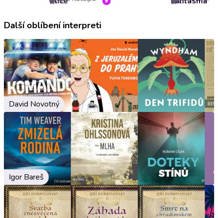
Úlice
Fantasma
4.6
4.4
Další oblíbení interpreti
David Novotný
Igor Bareš