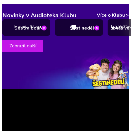
Novinky v Audioteka Klubu
Více o Klubu
>
Lucinda Riley
Lukáš Zár
Sestra bouře
Šestinedělí
4
Zobrazit další