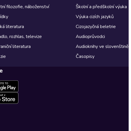
tní filozofie, náboženství
Školní a předškolní výuka
ídky
Výuka cizích jazyků
á literatura
Cizojazyčná beletrie
dlo, rozhlas, televize
Audioprůvodci
aniční literatura
Audioknihy ve slovenštině
zie
Časopisy
e