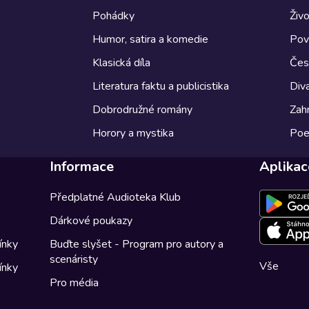
Pohádky
Živo
Humor, satira a komedie
Pov
Klasická díla
Česk
Literatura faktu a publicistika
Diva
Dobrodružné romány
Zahr
Horory a mystika
Poe
Informace
Aplikac
Předplatné Audioteka Klub
Dárkové poukazy
ínky
Buďte slyšet - Program pro autory a
scenáristy
Vše
ínky
Pro média