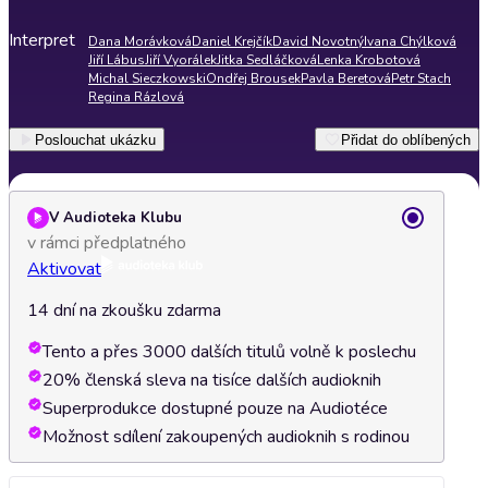
Interpret
Dana Morávková
Daniel Krejčík
David Novotný
Ivana Chýlková
Jiří Lábus
Jiří Vyorálek
Jitka Sedláčková
Lenka Krobotová
Michal Sieczkowski
Ondřej Brousek
Pavla Beretová
Petr Stach
Regina Rázlová
Poslouchat ukázku
Přidat do oblíbených
V Audioteka Klubu
v rámci předplatného
Aktivovat
14 dní na zkoušku zdarma
Tento a přes 3000 dalších titulů volně k poslechu
20% členská sleva na tisíce dalších audioknih
Superprodukce dostupné pouze na Audiotéce
Možnost sdílení zakoupených audioknih s rodinou