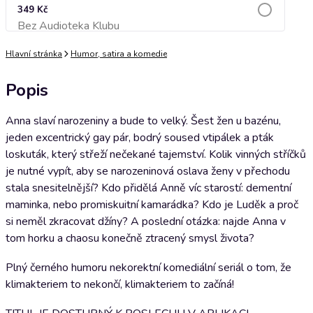
349 Kč
Bez Audioteka Klubu
Přidat do košíku
Hlavní stránka
Humor, satira a komedie
Popis
Anna slaví narozeniny a bude to velký. Šest žen u bazénu,
jeden excentrický gay pár, bodrý soused vtipálek a pták
loskuták, který střeží nečekané tajemství. Kolik vinných stříčků
je nutné vypít, aby se narozeninová oslava ženy v přechodu
stala snesitelnější? Kdo přidělá Anně víc starostí: dementní
maminka, nebo promiskuitní kamarádka? Kdo je Luděk a proč
si neměl zkracovat džíny? A poslední otázka: najde Anna v
tom horku a chaosu konečně ztracený smysl života?
Plný černého humoru nekorektní komediální seriál o tom, že
klimakteriem to nekončí, klimakteriem to začíná!