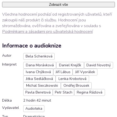
Zobrazit vše
Všechna hodnocení pochází od registrovaných uživatelů, kteří
zakoupili náš produkt či službu. Hodnocení jsou
shromažďována, ověřována a zveřejňována v souladu s
Podmínkami a zásadami pro uživatelská hodnocení
Informace o audioknize
Autor
Bela Schenková
Interpret
Dana Morávková
Daniel Krejčík
David Novotný
Ivana Chýlková
Jiří Lábus
Jiří Vyorálek
Jitka Sedláčková
Lenka Krobotová
Michal Sieczkowski
Ondřej Brousek
Pavla Beretová
Petr Stach
Regina Rázlová
Délka
2 hodin 42 minut
Vydavatel
Audioteka
Typ
Dramatizácia