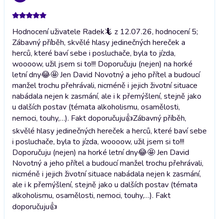
Hodnocení uživatele Radek🦎 z 12.07.26, hodnocení 5;
Zábavný příběh, skvělé hlasy jedinečných hereček a
herců, které baví sebe i posluchače, byla to jízda,
woooow, užil jsem si to!!! Doporučuju (nejen) na horké
letní dny😂🤩 Jen David Novotný a jeho přítel a budoucí
manžel trochu přehrávali, nicméně i jejich životní situace
nabádala nejen k zasmání, ale i k přemýšlení, stejně jako
u dalších postav (témata alkoholismu, osamělosti,
nemoci, touhy,…). Fakt doporučuju👍
Zábavný příběh,
skvělé hlasy jedinečných hereček a herců, které baví sebe
i posluchače, byla to jízda, woooow, užil jsem si to!!!
Doporučuju (nejen) na horké letní dny😂🤩 Jen David
Novotný a jeho přítel a budoucí manžel trochu přehrávali,
nicméně i jejich životní situace nabádala nejen k zasmání,
ale i k přemýšlení, stejně jako u dalších postav (témata
alkoholismu, osamělosti, nemoci, touhy,…). Fakt
doporučuju👍