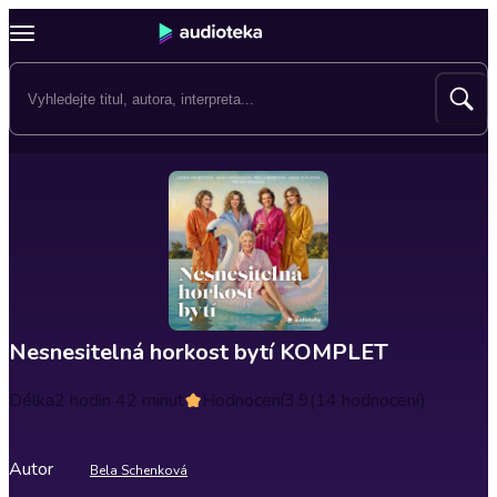
Nesnesitelná horkost bytí KOMPLET
Délka
2 hodin 42 minut
Hodnocení
3.9
(14 hodnocení)
Autor
Bela Schenková