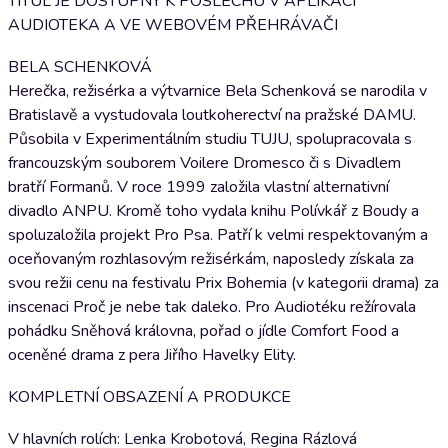
TITUL JE DOSTUPNÝ K POSLECHU V APLIKACI
AUDIOTEKA A VE WEBOVÉM PŘEHRÁVAČI
BELA SCHENKOVÁ
Herečka, režisérka a výtvarnice Bela Schenková se narodila v
Bratislavě a vystudovala loutkoherectví na pražské DAMU.
Působila v Experimentálním studiu TUJU, spolupracovala s
francouzským souborem Voilere Dromesco či s Divadlem
bratří Formanů. V roce 1999 založila vlastní alternativní
divadlo ANPU. Kromě toho vydala knihu Polívkář z Boudy a
spoluzaložila projekt Pro Psa. Patří k velmi respektovaným a
oceňovaným rozhlasovým režisérkám, naposledy získala za
svou režii cenu na festivalu Prix Bohemia (v kategorii drama) za
inscenaci Proč je nebe tak daleko. Pro Audiotéku režírovala
pohádku Sněhová královna, pořad o jídle Comfort Food a
oceněné drama z pera Jiřího Havelky Elity.
KOMPLETNÍ OBSAZENÍ A PRODUKCE
V hlavních rolích: Lenka Krobotová, Regina Rázlová