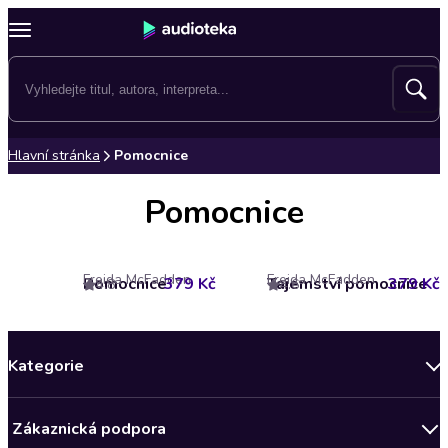
Hlavní stránka
Pomocnice
Pomocnice
Freida McFadden
Freida McFadden
Pomocnice
379 Kč
Tajemství pomocnice
379 Kč
4.8
4.6
Kategorie
Novinky
Zákaznická podpora
Bestsellery měsíce