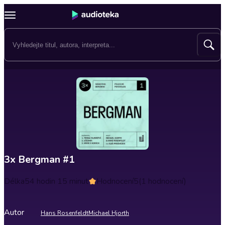
3x Bergman #1
Délka
54 hodin 15 minut
Hodnocení
5
(1 hodnocení)
Autor
Hans Rosenfeldt
Michael Hjorth