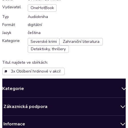
Vydavatel
OneHotBook
Typ
Audiokniha
Formát
digitální
Jazyk
čeština
Kategorie
Severské krimi
Zahraniční literatura
Detektivky, thrillery
Titul najdete ve sbírkách
:
3x Oblíbení hrdinové v akci!
Kategorie
Novinky
Zákaznická podpora
Bestsellery měsíce
Obchodní podmínky
Podcasty
Informace