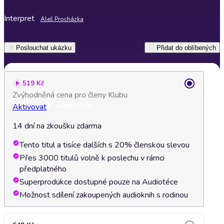
Interpret
Aleš Procházka
Poslouchat ukázku
Přidat do oblíbených
519 Kč
Zvýhodněná cena pro členy Klubu
Aktivovat
14 dní na zkoušku zdarma
Tento titul a tisíce dalších s 20% členskou slevou
Přes 3000 titulů volně k poslechu v rámci
předplatného
Superprodukce dostupné pouze na Audiotéce
Možnost sdílení zakoupených audioknih s rodinou