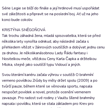
Série Legie se blíží do finále a její hrdinové musí uspořádat
své záležitosti a připravit se na poslední boj. Ať už na jeho
konci bude cokoliv.
KRISTÝNA SNĚGOŇOVÁ
Tak trochu záhadná žena, mladá spisovatelka, která se před
několika lety vynořila odnikud, aby následně začala s
přehledem vítězit v žánrových soutěžích a dobývat jednu cenu
za druhou. Je několikanásobnou Lady Řádu fantasy i
Nositelkou meče, vítězkou Ceny Karla Čapka a držitelkou
Mloka, stejně jako soutěží typu Vidoucí a jiných.
Svou literární kariéru začala výhrou v soutěži O brahmíní
vemeno povídkou Zrůdy by měly držet spolu (2009) a po
tvůrčí pauze, během které se věnovala sportu, napsala
nespočet povídek a novel, protože ocenění vemenem
zavazuje. Pro radost své rodiny z Vaultu šílené brahmíny
napsala i povídku, která se stala základem pro Krev pro