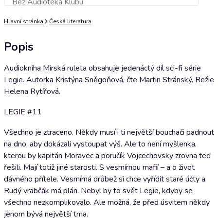
Bez Audioteka Klubu
Přidat do košíku
Hlavní stránka
Česká literatura
Popis
Audiokniha Mirská ruleta obsahuje jedenáctý díl sci-fi série
Legie. Autorka Kristýna Sněgoňová, čte Martin Stránský. Režie
Helena Rytířová.
LEGIE #11
Všechno je ztraceno. Někdy musí i ti největší bouchači padnout
na dno, aby dokázali vystoupat výš. Ale to není myšlenka,
kterou by kapitán Moravec a poručík Vojcechovsky zrovna teď
řešili. Mají totiž jiné starosti. S vesmírnou mafií – a o život
dávného přítele. Vesmírná drůbež si chce vyřídit staré účty a
Rudý vrabčák má plán. Nebyl by to svět Legie, kdyby se
všechno nezkomplikovalo. Ale možná, že před úsvitem někdy
jenom bývá největší tma.