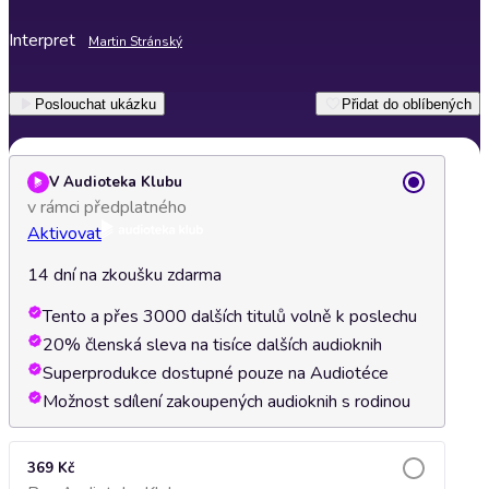
Interpret
Martin Stránský
Poslouchat ukázku
Přidat do oblíbených
V Audioteka Klubu
v rámci předplatného
Aktivovat
14 dní na zkoušku zdarma
Tento a přes 3000 dalších titulů volně k poslechu
20% členská sleva na tisíce dalších audioknih
Superprodukce dostupné pouze na Audiotéce
Možnost sdílení zakoupených audioknih s rodinou
369 Kč