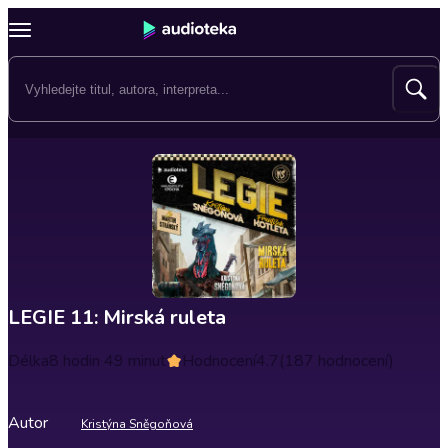
LEGIE 11: Mirská ruleta
Délka
8 hodin 49 minut
Hodnocení
4.7
(187 hodnocení)
Autor
Kristýna Sněgoňová