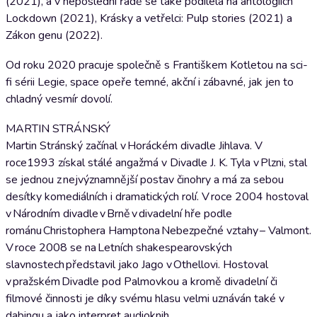
(2021), a v neposlední řadě se také podílela na antologiích
Lockdown (2021), Krásky a vetřelci: Pulp stories (2021) a
Zákon genu (2022).
Od roku 2020 pracuje společně s Františkem Kotletou na sci-
fi sérii Legie, space opeře temné, akční i zábavné, jak jen to
chladný vesmír dovolí.
MARTIN STRÁNSKÝ
Martin Stránský začínal v Horáckém divadle Jihlava. V
roce1993 získal stálé angažmá v Divadle J. K. Tyla v Plzni, stal
se jednou z nejvýznamnější postav činohry a má za sebou
desítky komediálních i dramatických rolí. V roce 2004 hostoval
v Národním divadle v Brně v divadelní hře podle
románu Christophera Hamptona Nebezpečné vztahy – Valmont.
V roce 2008 se na Letních shakespearovských
slavnostech představil jako Jago v Othellovi. Hostoval
v pražském Divadle pod Palmovkou a kromě divadelní či
filmové činnosti je díky svému hlasu velmi uznáván také v
dabingu a jako interpret audioknih.