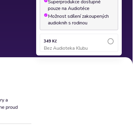
Superprodukce dostupné
pouze na Audiotéce
Možnost sdílení zakoupených
audioknih s rodinou
349 Kč
Bez Audioteka Klubu
Přidat do košíku
ry a
hne proud