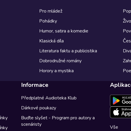
Pro mládež
Pop
Pohádky
Živo
Humor, satira a komedie
Pov
Klasická díla
Česk
Literatura faktu a publicistika
Diva
Dobrodružné romány
Zahr
Horory a mystika
Poe
Informace
Aplikac
Předplatné Audioteka Klub
Dárkové poukazy
ínky
Buďte slyšet - Program pro autory a
scenáristy
Vše
ínky