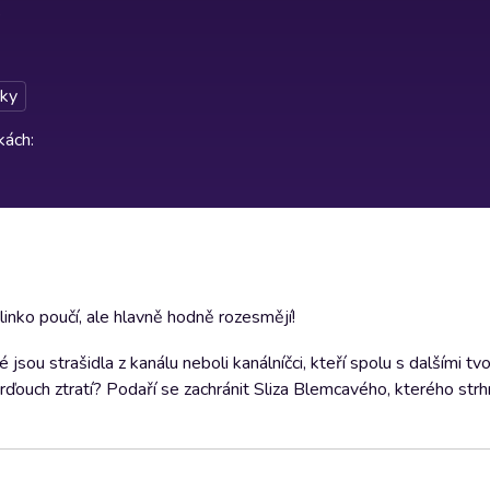
ky
rkách
:
alinko poučí, ale hlavně hodně rozesmějí!
jsou strašidla z kanálu neboli kanálníčci, kteří spolu s dalšími tvo
rďouch ztratí? Podaří se zachránit Sliza Blemcavého, kterého str