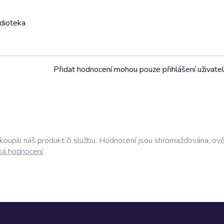
udioteka
Přidat hodnocení mohou pouze přihlášení uživate
akoupili náš produkt či službu. Hodnocení jsou shromažďována, ov
ká hodnocení