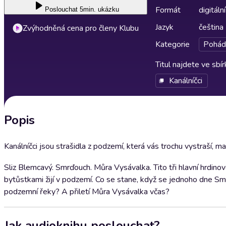
Formát
digitální
Poslouchat
5min. ukázku
Jazyk
čeština
Zvýhodněná cena pro členy Klubu
Kategorie
Pohád
Titul najdete ve sbí
Kanálníčci
Popis
Kanálníčci jsou strašidla z podzemí, která vás trochu vystraší, m
Sliz Blemcavý. Smrďouch. Můra Vysávalka. Tito tři hlavní hrdinové 
bytůstkami žijí v podzemí. Co se stane, když se jednoho dne Sm
podzemní řeky? A přiletí Můra Vysávalka včas?
Jak audioknihu poslouchat?