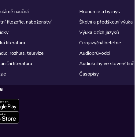
ulárně naučná
Ekonomie a byznys
tní filozofie, náboženství
Školní a předškolní výuka
ídky
Výuka cizích jazyků
á literatura
Cizojazyčná beletrie
dlo, rozhlas, televize
Audioprůvodci
aniční literatura
Audioknihy ve slovenštině
zie
Časopisy
e