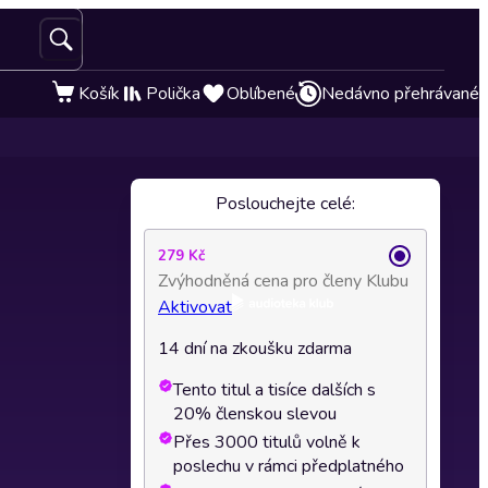
Košík
Polička
Oblíbené
Nedávno přehrávané
Poslouchejte celé:
279 Kč
Zvýhodněná cena pro členy Klubu
Aktivovat
14 dní na zkoušku zdarma
Tento titul a tisíce dalších s
20% členskou slevou
Přes 3000 titulů volně k
poslechu v rámci předplatného