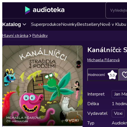
Superprodukce
Novinky
Bestsellery
Nově v Klubu
Katalog
Hlavní stránka
Pohádky
Kanálníčci: 
Michaela Fišarová
Hodnocení
5,0
Interpret
Jan Ma
Délka
1 hodin
Vydavatel
Voxi
Typ
Audiokn