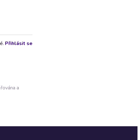
lé.
Přihlásit se
ěřována a