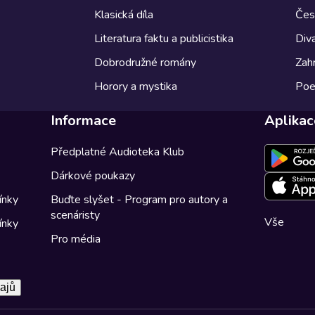
Klasická díla
Česk
Literatura faktu a publicistika
Diva
Dobrodružné romány
Zahr
Horory a mystika
Poe
Informace
Aplikac
Předplatné Audioteka Klub
Dárkové poukazy
ínky
Buďte slyšet - Program pro autory a
scenáristy
Vše
ínky
Pro média
ajů