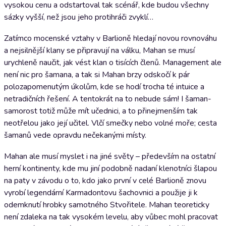
vysokou cenu a odstartoval tak scénář, kde budou všechny
sázky vyšší, než jsou jeho protihráči zvyklí…
Zatímco mocenské vztahy v Barlioně hledají novou rovnováhu
a nejsilnější klany se připravují na válku, Mahan se musí
urychleně naučit, jak vést klan o tisících členů. Management ale
není nic pro šamana, a tak si Mahan brzy odskočí k pár
polozapomenutým úkolům, kde se hodí trocha té intuice a
netradičních řešení. A tentokrát na to nebude sám! I šaman-
samorost totiž může mít učednici, a to přinejmenším tak
neotřelou jako její učitel. Vlčí smečky nebo volné moře; cesta
šamanů vede opravdu nečekanými místy.
Mahan ale musí myslet i na jiné světy – především na ostatní
herní kontinenty, kde mu jiní podobně nadaní klenotníci šlapou
na paty v závodu o to, kdo jako první v celé Barlioně znovu
vyrobí legendární Karmadontovu šachovnici a použije ji k
odemknutí hrobky samotného Stvořitele. Mahan teoreticky
není zdaleka na tak vysokém levelu, aby vůbec mohl pracovat