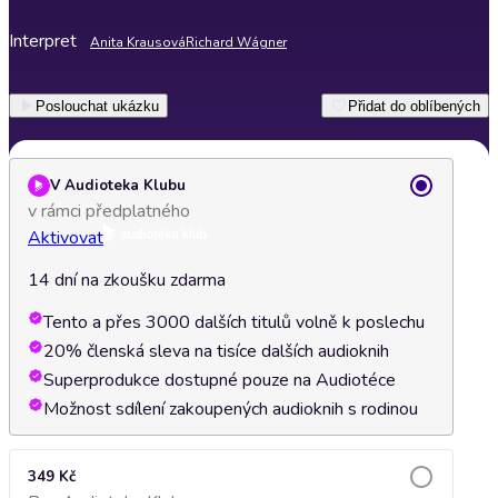
Interpret
Anita Krausová
Richard Wágner
Poslouchat ukázku
Přidat do oblíbených
V Audioteka Klubu
v rámci předplatného
Aktivovat
14 dní na zkoušku zdarma
Tento a přes 3000 dalších titulů volně k poslechu
20% členská sleva na tisíce dalších audioknih
Superprodukce dostupné pouze na Audiotéce
Možnost sdílení zakoupených audioknih s rodinou
349 Kč