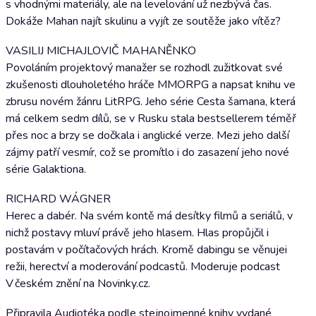
s vhodnými materiály, ale na levelování už nezbývá čas.
Dokáže Mahan najít skulinu a vyjít ze soutěže jako vítěz?
VASILIJ MICHAJLOVIČ MAHANĚNKO
Povoláním projektový manažer se rozhodl zužitkovat své
zkušenosti dlouholetého hráče MMORPG a napsat knihu ve
zbrusu novém žánru LitRPG. Jeho série Cesta šamana, která
má celkem sedm dílů, se v Rusku stala bestsellerem téměř
přes noc a brzy se dočkala i anglické verze. Mezi jeho další
zájmy patří vesmír, což se promítlo i do zasazení jeho nové
série Galaktiona.
RICHARD WÁGNER
Herec a dabér. Na svém kontě má desítky filmů a seriálů, v
nichž postavy mluví právě jeho hlasem. Hlas propůjčil i
postavám v počítačových hrách. Kromě dabingu se věnujei
režii, herectví a moderování podcastů. Moderuje podcast
V českém znění na Novinky.cz.
Připravila Audiotéka podle stejnojmenné knihy vydané