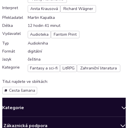
Interpret
Anita Krausová
Richard Wágner
Překladatel
Martin Kapalka
Délka
12 hodin 41 minut
Vydavatel
Audioteka
Fantom Print
Typ
Audiokniha
Formát
digitální
Jazyk
čeština
Kategorie
Fantasy a sci-fi
LitRPG
Zahraniční literatura
Titul najdete ve sbírkách
:
Cesta šamana
Kategorie
Novinky
Zákaznická podpora