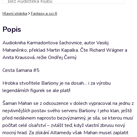
Bez Audioteka Klubu
Přidat do košíku
Hlavní stránka
Fantasy a sci-fi
Popis
Audiokniha Karmadontova šachovnice, autor Vasilij
Mahaněnko, překlad Martin Kapalka. Čte Richard Wágner a
Anita Krausová, režie Ondřej Černý.
Cesta šamana #5
Hrobka stvořitele Barliony je na dosah… i za výrobu
legendárních figurek se ale platí!
Šaman Mahan se z odsouzence v dolech vypracoval na jednu z
nejvlivnějších postav svého serveru Barliony. I jeho klan, ještě
před nedávnem naprosto bezvýznamný, je síla, se kterou musí
počítat celé císařství – zvlášť teď, když vlastní zbrusu nový
mocný hrad. Za získání Altamedy však Mahan musel zaplatit