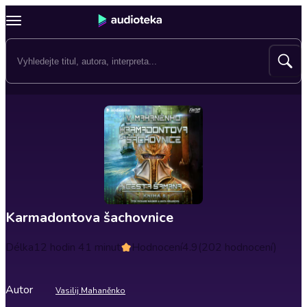
Karmadontova šachovnice
Délka
12 hodin 41 minut
Hodnocení
4.9
(202 hodnocení)
Autor
Vasilij Mahaněnko