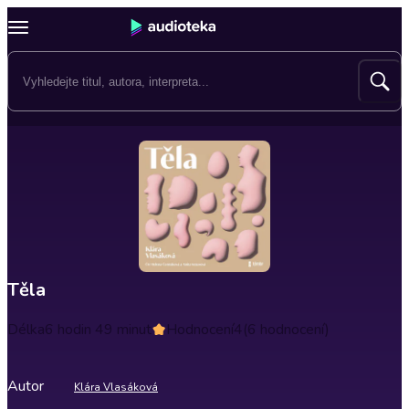
Těla
Délka
6 hodin 49 minut
Hodnocení
4
(6 hodnocení)
Autor
Klára Vlasáková