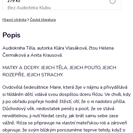
279 Kč
Bez Audioteka Klubu
Přidat do košíku
Hlavní stránka
Česká literatura
Popis
Audiokniha Těla, autorka Klára Vlasáková, čtou Helena
Čermáková a Anita Krausová.
MATKY A DCERY. JEJICH TĚLA, JEJICH POUTO, JEJICH
ROZEPŘE, JEJICH STRACHY.
Ovdovělá šedesátnice Marie, která žije v nájmu a přivydělává
si hlídáním dětí, vdává svou dospělou dceru Rózu. Ve chvíli, kdy
ji po obřadu popřeje hodně štěstí, cítí, že o ni nadobro přišla.
Důchodový věk, nedostatek peněz a pocit, že se stává
neviditelnou, ji nutí hledat cesty, jak brát samu sebe zase
vážně. Róza se připravuje na vlastní mateřskou roli a zároveň
objevuje, že svým blízkým porozumíme teprve tehdy, když o