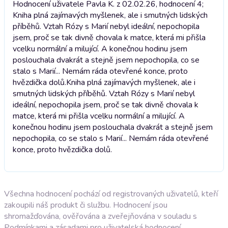
Hodnocení uživatele Pavla K. z 02.02.26, hodnocení 4;
Kniha plná zajímavých myšlenek, ale i smutných lidských
příběhů. Vztah Rózy s Marií nebyl ideální, nepochopila
jsem, proč se tak divně chovala k matce, která mi přišla
vcelku normální a milující. A konečnou hodinu jsem
poslouchala dvakrát a stejně jsem nepochopila, co se
stalo s Marií... Nemám ráda otevřené konce, proto
hvězdička dolů.
Kniha plná zajímavých myšlenek, ale i
smutných lidských příběhů. Vztah Rózy s Marií nebyl
ideální, nepochopila jsem, proč se tak divně chovala k
matce, která mi přišla vcelku normální a milující. A
konečnou hodinu jsem poslouchala dvakrát a stejně jsem
nepochopila, co se stalo s Marií... Nemám ráda otevřené
konce, proto hvězdička dolů.
Všechna hodnocení pochází od registrovaných uživatelů, kteří
zakoupili náš produkt či službu. Hodnocení jsou
shromažďována, ověřována a zveřejňována v souladu s
Podmínkami a zásadami pro uživatelská hodnocení