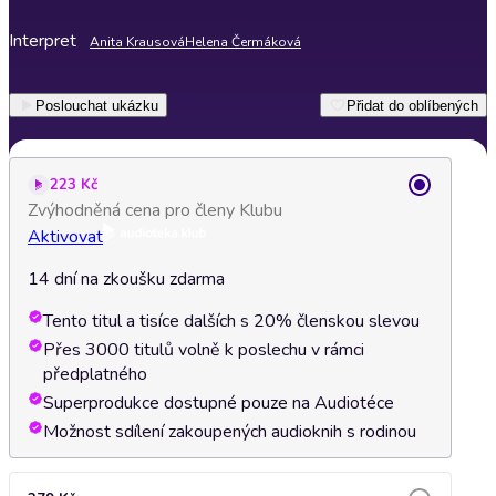
Interpret
Anita Krausová
Helena Čermáková
Poslouchat ukázku
Přidat do oblíbených
223 Kč
Zvýhodněná cena pro členy Klubu
Aktivovat
14 dní na zkoušku zdarma
Tento titul a tisíce dalších s 20% členskou slevou
Přes 3000 titulů volně k poslechu v rámci
předplatného
Superprodukce dostupné pouze na Audiotéce
Možnost sdílení zakoupených audioknih s rodinou