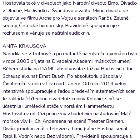
Hostovala také v divadlech jako Národní divadlo Brno, Divadlo
v Dlouhé, HaDivadlo a Švandovo divadlo. Mimo divadlo se
objevila ve filmu Archa pro Vojtu a seriálech Ranč u Zelené
sedmy, Četnické humoresky. Pravidelně spolupracuje s
rozhlasem a věnuje se načítání audioknih.
ANITA KRAUSOVÁ
Narodila se v Trutnově a po maturitě na místním gymnáziu byla
v roce 2005 přijata na Divadelní Akademii múzických umění.
Během studia na DAMU absolvovala stáž na Hochschule für
Schauspielkunst Ernst Busch. Po absolutoriu působila v
Činoherním studiu v Ústí nad Labem. Od roku 2014 velmi
intenzivně spolupracuje s řadou především alternativních scén.
Je zakládající členkou divadelní skupiny Kolonie, s níž se
účastnila i umělecké stáže v norském Hammerfestu.
Hostovala v roli Cizí princezny v hudebním nastudování Malé
mořské víly H. Ch. Andersena na scéně Theater Bremen.
Diváci ji mohou znát z televize a filmu (série Pustina, seriál
Rapl II, Vodník nebo Bez vědomí). Pravidelně spolupracuje s