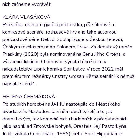
nich začneme vyprávět.
KLÁRA VLASÁKOVÁ
Prozaička, dramaturgyně a publicistka, píše filmové a
komiksové scénáře, rozhlasové hry a je také autorkou
podcastové série Neklid. Spolupracuje s Českou televizí,
Českým rozhlasem nebo Salonem Práva. Za debutový román
Praskliny (2020) byla nominovaná na Cenu Jiřího Ortena, s
výtvarnicí Juliánou Chomovou vydala téhož roku v
nakladatelství Lipnik komiks Spiritistky. V roce 2022 měl
premiéru film režisérky Cristiny Groșan Běžná selhání, k němuž
napsala scénář.
HELENA ČERMÁKOVÁ
Po studiích herectví na JAMU nastoupila do Městského
divadla Zlín. Nastudovala v něm desítky rolí, a to jak
dramatických, tak komediálních i hudebních v představeních
jako například Žítkovské bohyně, Oresteia, Její Pastorkyňa,
Júdit (získala Cenu Thálie, 1999), nebo Smrt Hippodamie.