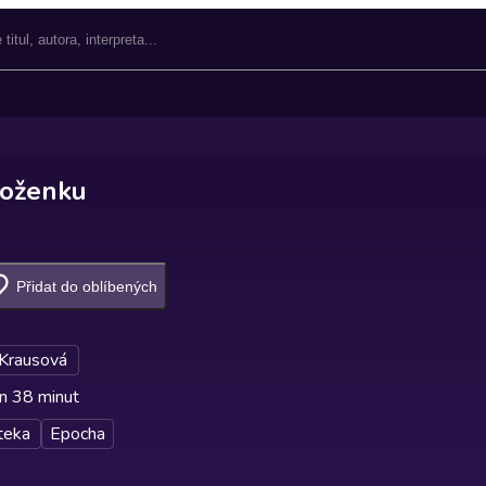
voženku
Přidat do oblíbených
 Krausová
n 38 minut
teka
Epocha