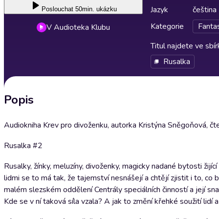
Jazyk
čeština
Poslouchat
50min. ukázku
Kategorie
Fantas
V Audioteka Klubu
Titul najdete ve sbí
Rusalka
Popis
Audiokniha Krev pro divoženku, autorka Kristýna Sněgoňová, čte
Rusalka #2
Rusalky, žínky, meluzíny, divoženky, magicky nadané bytosti žijící 
lidmi se to má tak, že tajemství nesnášejí a chtějí zjistit i to,
malém slezském oddělení Centrály speciálních činností a její sna
Kde se v ní taková síla vzala? A jak to změní křehké soužití lidí a