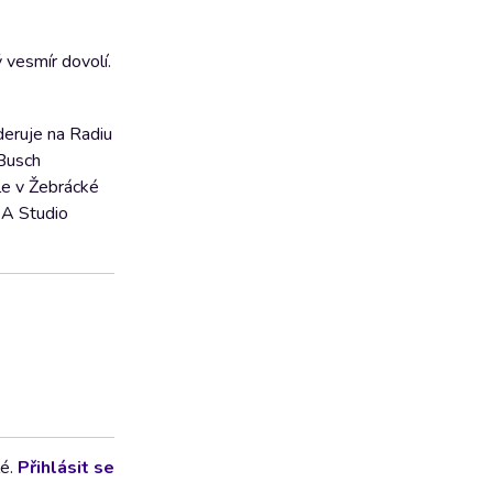
 vesmír dovolí.
deruje na Radiu
 Busch
le v Žebrácké
 A Studio
lé.
Přihlásit se