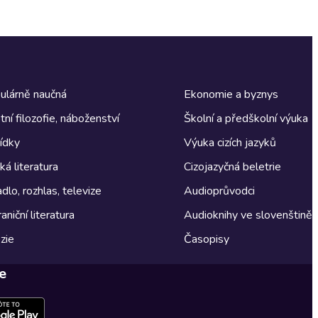
ulárně naučná
Ekonomie a byznys
tní filozofie, náboženství
Školní a předškolní výuka
ídky
Výuka cizích jazyků
á literatura
Cizojazyčná beletrie
dlo, rozhlas, televize
Audioprůvodci
aniční literatura
Audioknihy ve slovenštině
zie
Časopisy
e