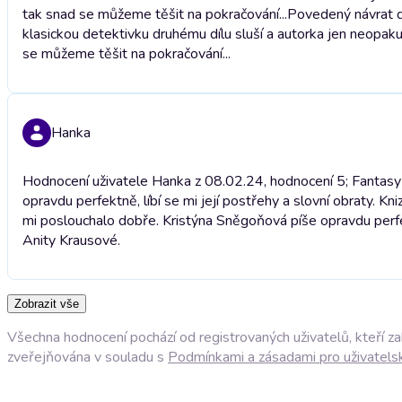
tak snad se můžeme těšit na pokračování...
Povedený návrat do
klasickou detektivku druhému dílu sluší a autorka jen neopak
se můžeme těšit na pokračování...
Hanka
Hodnocení uživatele Hanka z 08.02.24, hodnocení 5; Fantasy
opravdu perfektně, líbí se mi její postřehy a slovní obraty. Kn
mi poslouchalo dobře. Kristýna Sněgoňová píše opravdu perfektn
Anity Krausové.
Zobrazit vše
Všechna hodnocení pochází od registrovaných uživatelů, kteří z
zveřejňována v souladu s
Podmínkami a zásadami pro uživatels