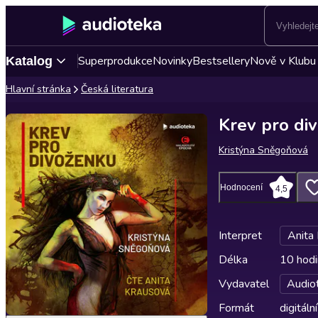
Superprodukce
Novinky
Bestsellery
Nově v Klubu
Katalog
Hlavní stránka
Česká literatura
Krev pro di
Kristýna Sněgoňová
Hodnocení
4,5
Interpret
Anita
Délka
10 hodi
Vydavatel
Audio
Formát
digitální