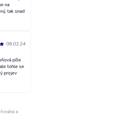
ir na
ný, tak snad
08.02.24
oňová píše
le tohle se
ný projev
ěřována a