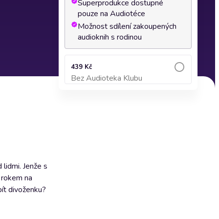
Superprodukce dostupné
pouze na Audiotéce
Možnost sdílení zakoupených
audioknih s rodinou
439 Kč
Bez Audioteka Klubu
Přidat do košíku
 lidmi. Jenže s
m rokem na
bít divoženku?