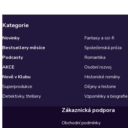
Kategorie
Novinky
Fantasy a sci-fi
Bestsellery měsíce
Společenská próza
Podcasty
Romantika
AKCE
Osobní rozvoj
Nově v Klubu
Historické romány
Superprodukce
Dějiny a historie
Detektivky, thrillery
Vzpomínky a biografie
Zákaznická podpora
Obchodní podmínky