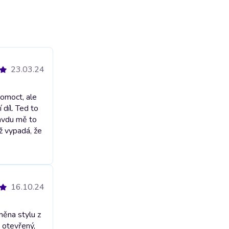
23.03.24
pomoct, ale
 díl. Ted to
ravdu mě to
iž vypadá, že
16.10.24
měna stylu z
 otevřený,