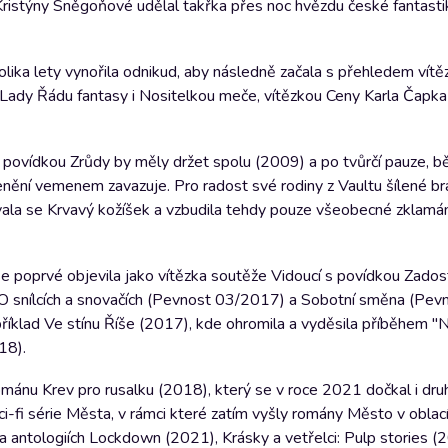
z Kristýny Sněgoňové udělal takřka přes noc hvězdu české fantasti
lika lety vynořila odnikud, aby následně začala s přehledem vítěz
Lady Řádu fantasy i Nositelkou meče, vítězkou Ceny Karla Čapka 
no povídkou Zrůdy by měly držet spolu (2009) a po tvůrčí pauze, 
enění vemenem zavazuje. Pro radost své rodiny z Vaultu šílené b
ovala se Krvavý kožíšek a vzbudila tehdy pouze všeobecné zklamán
 se poprvé objevila jako vítězka soutěže Vidoucí s povídkou Zadost
O snílcích a snovačích (Pevnost 03/2017) a Sobotní směna (Pev
například Ve stínu Říše (2017), kde ohromila a vyděsila příběhem "Na
18).
mánu Krev pro rusalku (2018), který se v roce 2021 dočkal i dru
i-fi série Města, v rámci které zatím vyšly romány Město v oblac
a antologiích Lockdown (2021), Krásky a vetřelci: Pulp stories 