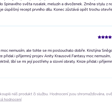
 špinavého světa rusalek, meluzín a divoženek. Změna stylu z no
uje úspěšný recept prvního dílu. Konec zůstává opět trochu otevře
 moc nemusím, ale tohle se mi poslouchalo dobře. Kristýna Sněg
ize přidal i příjemný projev Anity Krausové.
Fantasy moc nemusím, a
ě, líbí se mi její postřehy a slovní obraty. Knize přidal i příjem
akoupili náš produkt či službu. Hodnocení jsou shromažďována, ov
ká hodnocení