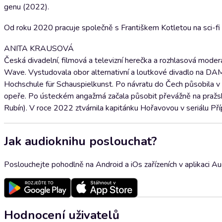
genu (2022).
Od roku 2020 pracuje společně s Františkem Kotletou na sci-fi sé
ANITA KRAUSOVÁ
Česká divadelní, filmová a televizní herečka a rozhlasová moder
Wave. Vystudovala obor alternativní a loutkové divadlo na DAM
Hochschule für Schauspielkunst. Po návratu do Čech působila v
opeře. Po ústeckém angažmá začala působit převážně na pražsk
Rubín). V roce 2022 ztvárnila kapitánku Hořavovou v seriálu P
Jak audioknihu poslouchat?
Poslouchejte pohodlně na Android a iOs zařízeních v aplikaci A
Hodnocení uživatelů