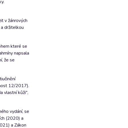
ky.
it v žánrových
a držitelkou
během které se
rahmíny napsala
í, že se
iučinění
nost 12/2017).
 vlastní kůži",
hého vydání, se
ích (2020) a
(2021) a Zákon