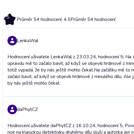
4.5
Průměr 54 hodnocení: 4.5
Průměr 54 hodnocení
LenkaWal
Hodnocení uživatele LenkaWal z 23.03.24, hodnocení 5; Na za
opravdu mě to začalo bavit, až když se objevili hrdinové z minu
totiž vypadá, že by nás ještě mohlo čekat.
Na začátku mě to m
začalo bavit, až když se objevili hrdinové z minulého dílu. Ale 
by nás ještě mohlo čekat.
daPhytCZ
Hodnocení uživatele daPhytCZ z 16.10.24, hodnocení 5; Pove
noir na klasickou detektivku druhému dílu sluší a autorka jen