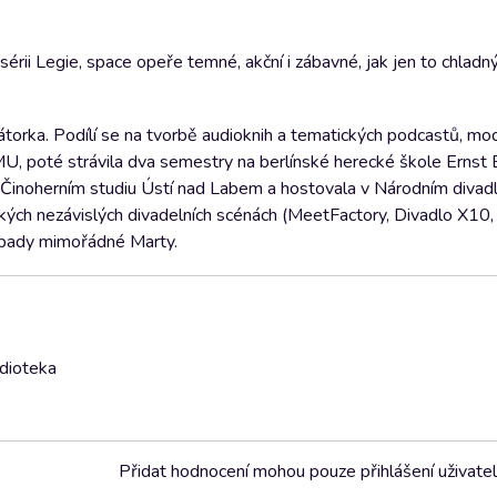
rii Legie, space opeře temné, akční i zábavné, jak jen to chladný
átorka. Podílí se na tvorbě audioknih a tematických podcastů, mo
U, poté strávila dva semestry na berlínské herecké škole Ernst
 Činoherním studiu Ústí nad Labem a hostovala v Národním divad
ých nezávislých divadelních scénách (MeetFactory, Divadlo X10,
řípady mimořádné Marty.
udioteka
Přidat hodnocení mohou pouze přihlášení uživate