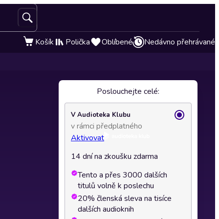
Košík
Polička
Oblíbené
Nedávno přehrávané
Poslouchejte celé:
V Audioteka Klubu
v rámci předplatného
Aktivovat
14 dní na zkoušku zdarma
Tento a přes 3000 dalších
titulů volně k poslechu
20% členská sleva na tisíce
dalších audioknih