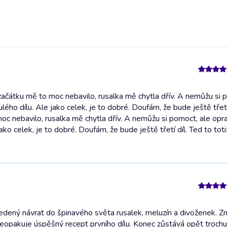
čátku mě to moc nebavilo, rusalka mě chytla dřív. A nemůžu si 
lého dílu. Ale jako celek, je to dobré. Doufám, že bude ještě třetí
oc nebavilo, rusalka mě chytla dřív. A nemůžu si pomoct, ale op
jako celek, je to dobré. Doufám, že bude ještě třetí díl. Ted to tot
dený návrat do špinavého světa rusalek, meluzín a divoženek. Z
 neopakuje úspěšný recept prvního dílu. Konec zůstává opět trochu