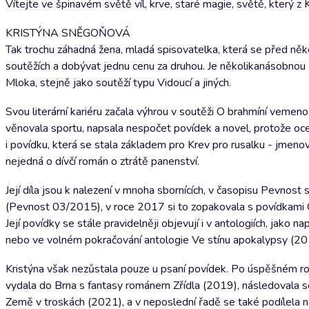
Vítejte ve špinavém světě víl, krve, staré magie, světě, který 
KRISTÝNA SNĚGOŇOVÁ
Tak trochu záhadná žena, mladá spisovatelka, která se před něko
soutěžích a dobývat jednu cenu za druhou. Je několikanásobnou 
Mloka, stejně jako soutěží typu Vidoucí a jiných.
Svou literární kariéru začala výhrou v soutěži O brahmíní veme
věnovala sportu, napsala nespočet povídek a novel, protože oc
i povídku, která se stala základem pro Krev pro rusalku - jmen
nejedná o dívčí román o ztrátě panenství.
Její díla jsou k nalezení v mnoha sbornících, v časopisu Pevnost
(Pevnost 03/2015), v roce 2017 si to zopakovala s povídkami 
Její povídky se stále pravidelněji objevují i v antologiích, jako 
nebo ve volném pokračování antologie Ve stínu apokalypsy (20
Kristýna však nezůstala pouze u psaní povídek. Po úspěšném ro
vydala do Brna s fantasy románem Zřídla (2019), následovala sc
Země v troskách (2021), a v neposlední řadě se také podílela n