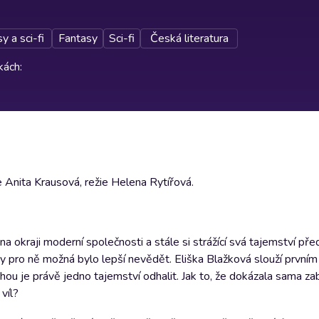
y a sci-fi
Fantasy
Sci-fi
Česká literatura
rkách
:
 Anita Krausová, režie Helena Rytířová.
na okraji moderní společnosti a stále si strážící svá tajemství před
 co by pro ně možná bylo lepší nevědět. Eliška Blažková slouží první
hou je právě jedno tajemství odhalit. Jak to, že dokázala sama za
 víl?