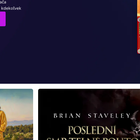
ača
e kdekoľvek