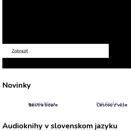
Zobraziť
Novinky
Lucinda Riley
Petr Opršal
Sestra bouře
Cestou z věže
5
Audioknihy v slovenskom jazyku