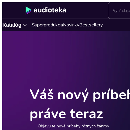
Superprodukcia
Novinky
Bestsellery
Katalóg
Váš nový príbe
práve teraz
Objavujte nové príbehy rôznych žánrov