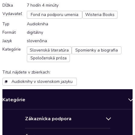
Dĺžka
7 hodín 4 minúty
Vydavateľ
Fond na podporu umenia
Wisteria Books
Typ
Audiokniha
Formát
digitálny
Jazyk
slovenčina
Kategórie
Slovenská literatúra
Spomienky a biografia
Spoločenská próza
Titul nájdete v zbierkach
:
Audioknihy v slovenskom jazyku
Kategórie
Bestsellery mesiaca
Zákaznícka podpora
Novinky
Obchodné podmienky
Akcia