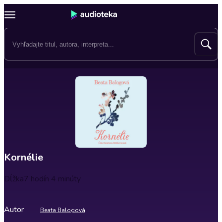
Kornélie
Dĺžka
7 hodín 4 minúty
Autor
Beata Balogová