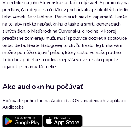
V dedinke na juhu Slovenska sa tlačil celý svet. Spomienky na
predkov, čarodejnice a čudákov prichádzali aj z okolitých dedín,
lebo vedeli, že v Jablonej Panici si ich niekto zapamätá. Lenže
na to, aby niekto napísal knihu o láske a smrti, generáciách
silných žien, o Maďaroch na Slovensku, o rodine, v ktorej
predčasne zomierajú muži, musí spolovice dozrieť a spolovice
ostať dieťa. Beate Balogovej to chvíľu trvalo. Jej kniha vám
možno pomôže objaviť príbeh, ktorý rastie vo vašej rodine.
Lebo bez príbehu sa rodina rozpráši vo vetre ako popol z
cigariet jej mamy, Kornélie.
Ako audioknihu počúvať
Počúvajte pohodlne na Android a iOS zariadeniach v aplikácii
Audioteka