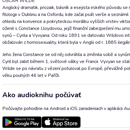
OSCAR WILDE
Anglický dramatik, prozaik, básník a esejista irského původu s
filologii v Dublinu a na Oxfordu, kde začal psát verše a seznámi
ohledu na konvence a pokryteckou morálku vyšších vrstev vikt
oženil s Constance Lloydovou, jejíž finanční zabezpečení mu umož
synů – Cyrila a Vyvyana. Od roku 1891 se datovalo Wildovo int
obžalován z homosexuality, která byla v Anglii od r. 1885 ilegál
Jeho žena Constance se od něj odvrátila a změnila sobě a synů
Cyril byl zabit během 1. světové války ve Francii. Vyvyan se s
Wilde se po návratu z vězení potuloval po Evropě, převážně po
věku pouhých 46 let v Paříži.
Ako audioknihu počúvať
Počúvajte pohodlne na Android a iOS zariadeniach v aplikácii A