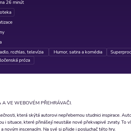
ina 26 minút
oteka
tizace
lny
a
adlo, rozhlas, televízia
Humor, satira a komédia
Superprod
ločenská próza
KA A VE WEBOVÉM PŘEHRÁVAČI.
čnosti, která skýtá autorovi nepřebernou studnici inspirace. Auto
u i situace, které přinášejí neustále nové překvapivé zvraty. To v
 novým inscenacím. Na své si přijde i posluchač této hry.