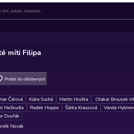
té míti Filipa
Pridať do obľúbených
mar Čárová
Klára Suchá
Martin Hruška
Otakar Brousek ml
l Neškudla
Radek Hoppe
Šárka Krausová
Vanda Hybner
or Dvořák
Zdeněk Novák