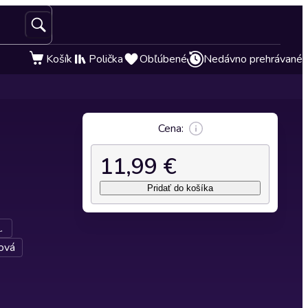
Košík
Polička
Obľúbené
Nedávno prehrávané
Cena:
11,99 €
Pridať do košíka
.
ová