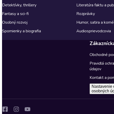
Detektívky, thrillery
Literatúra faktu a publ
Fantasy a sci-fi
Rozprávky
Osobný rozvoj
Humor, satira a komé
Spomienky a biografia
Audiosprievodcovia
Zákazníck
Obchodné po
Pravidlá ochr
údajov
Kontakt a po
Nastavenie 
osobných ú