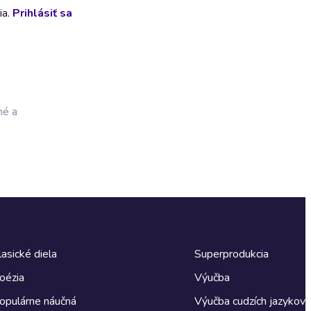
ia.
Prihlásiť sa
né a
lasické diela
Superprodukcia
oézia
Výučba
opulárne náučná
Výučba cudzích jazykov