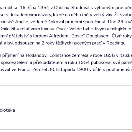
e narodil se 16. října 1854 v Dublinu. Studoval s výborným prospě
l se s dekadentními názory, které na něho měly velký vliv. Žil svo
oriánské Anglie, vědomě šokoval prudérní společnost. Dne 29. k
nilo žít v relativním luxusu. Oscar Wilde byl citlivým a milujícím
imní přátelství s lordem Alfredem „Bosie“ Douglasem. Čtyři roky
ní, a byl odsouzen na 2 roky těžkých nucených prací v Readingu.
m příjmení na Hollandovi. Constance zemřela v roce 1898 v italsk
tal spisovatelem a překladatelem a roku 1954 publikoval své pamě
býval ve Francii. Zemřel 30. listopadu 1900 v bídě s podlomený
udioteka