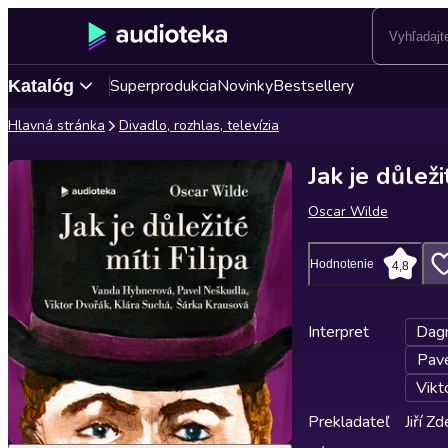
Superprodukcia
Novinky
Bestsellery
Katalóg
Hlavná stránka
Divadlo, rozhlas, televízia
Jak je důleži
Oscar Wilde
Hodnotenie
4,8
Interpret
Dag
Pave
Vikt
Prekladateľ
Jiří 