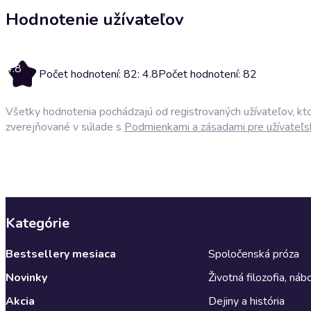
Hodnotenie užívateľov
4.8
Počet hodnotení: 82: 4.8
Počet hodnotení: 82
Všetky hodnotenia pochádzajú od registrovaných užívateľov, ktor
zverejňované v súlade s
Podmienkami a zásadami pre užívateľs
Kategórie
Bestsellery mesiaca
Spoločenská próza
Novinky
Životná filozofia, ná
Akcia
Dejiny a história