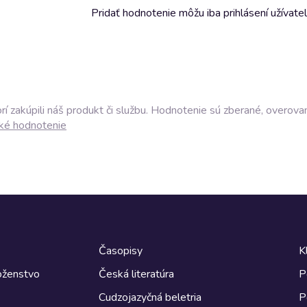
Pridať hodnotenie môžu iba prihlásení užívatel
í zakúpili náš produkt či službu. Hodnotenie sú zberané, overova
ké hodnotenie
Časopisy
K
boženstvo
Česká literatúra
P
Cudzojazyčná beletria
P