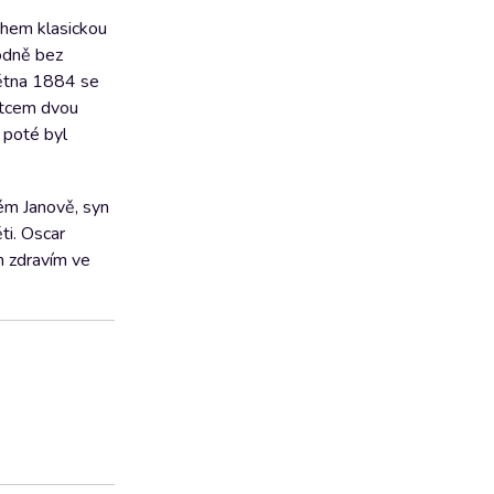
chem klasickou
bodně bez
větna 1884 se
 otcem dvou
 poté byl
ém Janově, syn
ti. Oscar
m zdravím ve