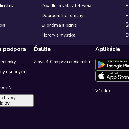
icistika
Divadlo, rozhlas, televízia
P
Dobrodružné romány
P
dia
Ekonómia a biznis
Š
Horory a mystika
S
a podpora
Ďalšie
Aplikácie
dmienky
Zľava 4 € na prvú audioknihu
any osobných
mocník
Všetko
ochrany
dajov