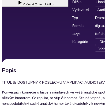
Dĺžka
1 hod
Počúvať
2min. ukážku
Vydavateľ
Audi
Typ
Drama
Formát
digitá
Jazyk
češtin
Kategórie
Div
Spo
Popis
TITUL JE DOSTUPNÝ K POSLECHU V APLIKACI AUDIOTE
Konverzační komedie o lásce a námluvách ve vyšší anglické spole
břitkým humorem. Co replika, to vtip či bonmot. Stejně vtipné jso
nenapodobitelný suchý anglický humor láká divadelníky k novým a