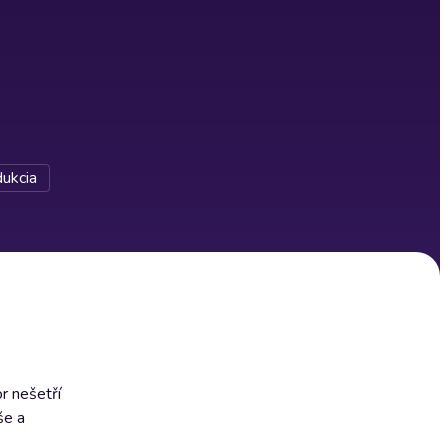
ukcia
r nešetří
še a