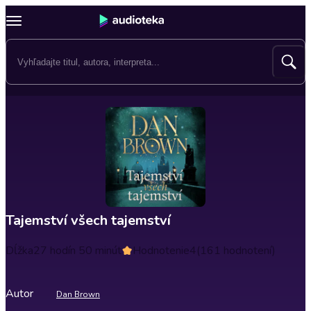
Tajemství všech tajemství
Dĺžka
27 hodín 50 minút
Hodnotenie
4
(161 hodnotení)
Autor
Dan Brown