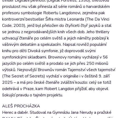
thriller Digitální pevnost (Digital Fortress, 1998), světovou
proslulost mu však přinesla až série románů o harvardském
profesoru symbologie Robertu Langdonovi, zejména pak
kontroverzní bestseller Šifra mistra Leonarda (The Da Vinci
Code, 2003), jenž byl přeložen do čtyřiceti čtyř jazyků a stal
se jednou z nejprodávanějších knih všech dob. Jeho thrillery
uchvacují čtenáře po celém světě a jejich náměty pobízejí k
vášnivým debatám a spekulacím. Napsal rovněž populární
knihu pro děti Divoká symfonie, již doprovodil svými
symfonickými skladbami. Brownovy romány vycházejí v 56
jazycích po celém světě a prodalo se jich přes 250 milionů
výtisků. Nejnovější Brownův román Tajemství všech tajemství
(The Secret of Secrets) vychází v originále i v češtině 9. září
2025 – a má pro české čtenáře zvláštní kouzlo: celý se totiž
odehrává v Praze, kam Robert Langdon přijíždí, aby objevil
šokující pravdu o tajném projektu.
ALEŠ PROCHÁZKA
Herec a dabér. Studoval na Gymnáziu Jana Nerudy a pražské