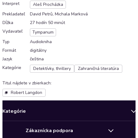
Interpret
Aleš Procházka
Prekladateľ
David Petrů, Michala Marková
Dĺžka
27 hodín 50 minút
Vydavateľ
Tympanum
Typ
Audiokniha
Formát
digitálny
Jazyk
čeština
Kategórie
Detektívky, thrillery
Zahraničná literatúra
Titul nájdete v zbierkach
:
Robert Langdon
Kategórie
Bestsellery mesiaca
Zákaznícka podpora
Novinky