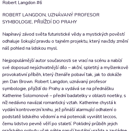
Robert Langdon #6
ROBERT LANGDON, UZNÁVANÝ PROFESOR
SYMBOLOGIE, PŘIJÍŽDÍ DO PRAHY
Napínavý závod světa futuristické vědy a mystických pověstí
odhaluje šokující pravdu o tajném projektu, který navždy změní
náš pohled na lidskou mysl.
Nejpopulárnější autor současnosti se vrací na scénu a nabízí
své doposud nejúchvatnější dílo – akční, spletitý a myšlenkově
provokativní příběh, který čtenáře pobaví tak, jak to dokáže
jen Dan Brown. Robert Langdon, uznávaný profesor
symbologie, přijíždí do Prahy a vydává se na přednášku
Katherine Solomonové – přední badatelky v oblasti noetiky, s
níž nedávno navázal romantický vztah. Katherine chystá k
vydání kontroverzní knihu, jež přináší alarmující odhalení o
podstatě lidského vědomí a má potenciál vyvrátit leccos,
čemu lidstvo pevně věří po staletí. Poklidný průběh jejich
pražského pobytu však náhle naruší brutální vražda a zavládne