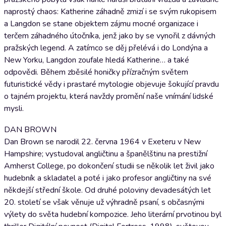
naprostý chaos: Katherine záhadně zmizí i se svým rukopisem
a Langdon se stane objektem zájmu mocné organizace i
terčem záhadného útočníka, jenž jako by se vynořil z dávných
pražských legend. A zatímco se děj přelévá i do Londýna a
New Yorku, Langdon zoufale hledá Katherine… a také
odpovědi. Během zběsilé honičky přízračným světem
futuristické vědy i prastaré mytologie objevuje šokující pravdu
o tajném projektu, která navždy promění naše vnímání lidské
mysli.
DAN BROWN
Dan Brown se narodil 22. června 1964 v Exeteru v New
Hampshire; vystudoval angličtinu a španělštinu na prestižní
Amherst College, po dokončení studii se několik let živil jako
hudebník a skladatel a poté i jako profesor angličtiny na své
někdejší střední škole. Od druhé poloviny devadesátých let
20. století se však věnuje už výhradně psaní, s občasnými
výlety do světa hudební kompozice. Jeho literární prvotinou byl