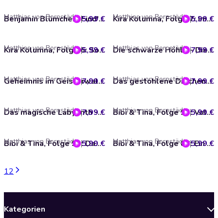
Matthias von Bornstädt
Matthias von Bornstädt
5,99 €
Benjamin Blümchen, Find's raus mit Benjamin, Folge 7: Weltraum
5,99 €
Kira Kolumna, Folge 7: Im falschen Film
Matthias von Bornstädt
Matthias von Bornstädt
5,99 €
Kira Kolumna, Folge 6: Sommer in Südberg
7,99 €
Die schwarze Höhle - Die drei Magier, Folge 4 (Ungekürzt)
Matthias von Bornstädt
Matthias von Bornstädt
7,99 €
Geheimnis im Geisterwald - Die drei Magier, Folge 2 (Ungekürzt)
7,99 €
Das gestohlene Drachenfeuer - Die drei Magier, Folge 3 (Ungekürzt)
Matthias von Bornstädt
Matthias von Bornstädt
7,99 €
Das magische Labyrinth - Die drei Magier, Folge 1 (Ungekürzt)
5,99 €
Bibi & Tina, Folge 95: Vollmond über Falkenstein
Matthias von Bornstädt
Matthias von Bornstädt
5,99 €
Bibi & Tina, Folge 93: Das wilde Fohlen
5,99 €
Bibi & Tina, Folge 88: Ein schlimmer Verdacht
1
2
Kategorien