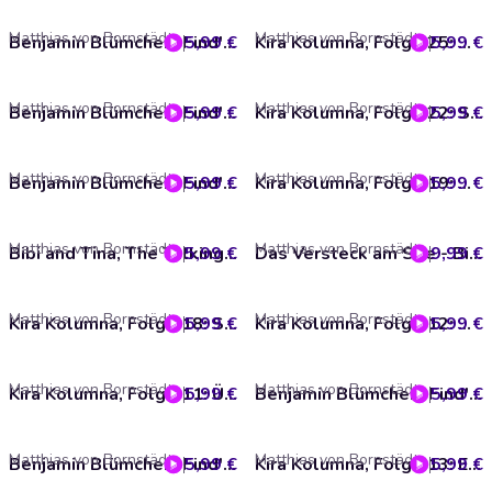
Matthias von Bornstädt
Matthias von Bornstädt
5,99 €
Benjamin Blümchen, Find's raus mit Benjamin, Folge 15: Insekten
5,99 €
Kira Kolumna, Folge 25: Angeleint
Matthias von Bornstädt
Matthias von Bornstädt
5,99 €
Benjamin Blümchen, Find's raus mit Benjamin, Folge 14: Eisenbahn
5,99 €
Kira Kolumna, Folge 22: Sturmfrei
Matthias von Bornstädt
Matthias von Bornstädt
5,99 €
Benjamin Blümchen, Find's raus mit Benjamin, Folge 13: Regenwald
5,99 €
Kira Kolumna, Folge 19: Gerüchteküche
Matthias von Bornstädt
Matthias von Bornstädt
5,99 €
Bibi and Tina, The Talking Horse
9,99 €
Das Versteck am See - Bibi Blocksberg - Hörbuch (Ungekürzt)
Matthias von Bornstädt
Matthias von Bornstädt
5,99 €
Kira Kolumna, Folge 18: Schöne Bescherung
5,99 €
Kira Kolumna, Folge 12: Abgefahren
Matthias von Bornstädt
Matthias von Bornstädt
5,99 €
Kira Kolumna, Folge 11: Übergekocht
5,99 €
Benjamin Blümchen, Find's raus mit Benjamin, Folge 9: Müll
Matthias von Bornstädt
Matthias von Bornstädt
5,99 €
Benjamin Blümchen, Find's raus mit Benjamin, Folge 11: Bauernhof
5,99 €
Kira Kolumna, Folge 13: Echt spooky