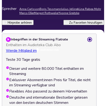
Sprecher
Anna Carlsson
Boris Tessmann
Julius Jellinek
Lina Rabea Mohr
Marco Eßer
Margot Rothweiler
Yvonne Greitzke
Hörprobe anhören
Zu Favoriten hinzufügen
Inbegriffen in der Streaming Flatrate
Enthalten im Audioteka Club Abo
Werde Mitglied im
Teste 30 Tage gratis
Dieser und weitere 80.000 Titel enthalten im
Streaming
Exklusiver Abonnent:innen Preis für Titel, die nicht
im Streaming verfügbar sind
Flexibles Abo passend zu deinem Hörverhalten
Deutsche und internationale Bestseller gelesen
von den besten deutschen Stimmen