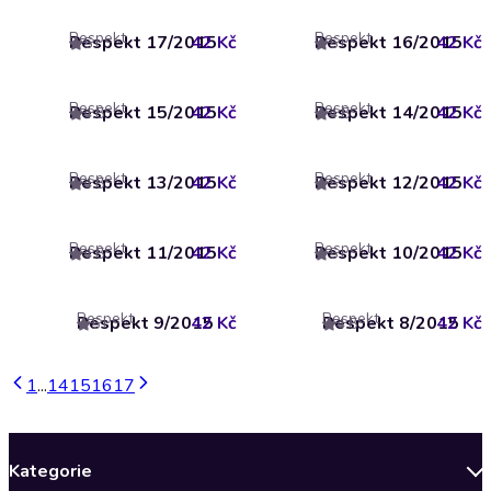
Respekt
Respekt
Respekt 17/2015
42 Kč
Respekt 16/2015
42 Kč
5
5
Respekt
Respekt
Respekt 15/2015
42 Kč
Respekt 14/2015
42 Kč
4.5
4.5
Respekt
Respekt
Respekt 13/2015
42 Kč
Respekt 12/2015
42 Kč
4.5
5
Respekt
Respekt
Respekt 11/2015
42 Kč
Respekt 10/2015
42 Kč
4.5
5
Respekt
Respekt
Respekt 9/2015
42 Kč
Respekt 8/2015
42 Kč
5
4.5
1
...
14
15
16
17
Kategorie