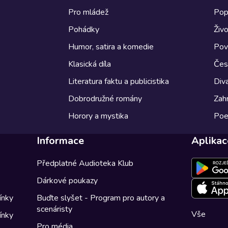
Pro mládež
Pop
Pohádky
Živo
Humor, satira a komedie
Pov
Klasická díla
Česk
Literatura faktu a publicistika
Diva
Dobrodružné romány
Zahr
Horory a mystika
Poe
Informace
Aplikac
Předplatné Audioteka Klub
Dárkové poukazy
ínky
Buďte slyšet - Program pro autory a
scenáristy
Vše
ínky
Pro média