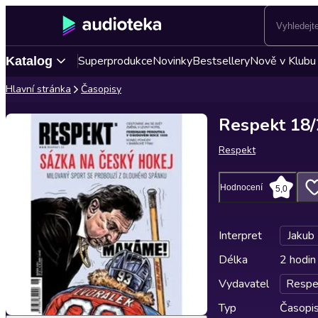
Superprodukce
Novinky
Bestsellery
Nově v Klubu
Katalog
Hlavní stránka
Časopisy
Respekt 18
Respekt
Hodnocení
5,0
Interpret
Jakub
Délka
2 hodin
Vydavatel
Respe
Typ
Časopi