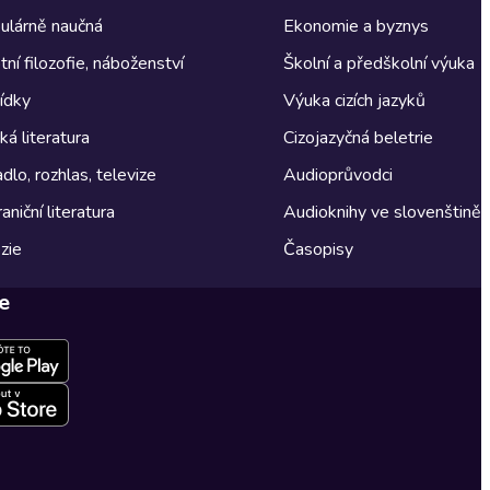
ulárně naučná
Ekonomie a byznys
tní filozofie, náboženství
Školní a předškolní výuka
ídky
Výuka cizích jazyků
á literatura
Cizojazyčná beletrie
dlo, rozhlas, televize
Audioprůvodci
aniční literatura
Audioknihy ve slovenštině
zie
Časopisy
e