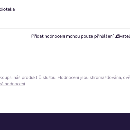
udioteka
Přidat hodnocení mohou pouze přihlášení uživate
akoupili náš produkt či službu. Hodnocení jsou shromažďována, ov
ká hodnocení