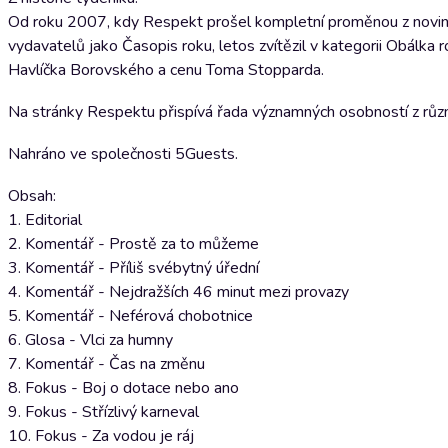
Od roku 2007, kdy Respekt prošel kompletní proměnou z novin n
vydavatelů jako Časopis roku, letos zvítězil v kategorii Obálka r
Havlíčka Borovského a cenu Toma Stopparda.
Na stránky Respektu přispívá řada významných osobností z různý
Nahráno ve společnosti 5Guests.
Obsah:
1. Editorial
2. Komentář - Prostě za to můžeme
3. Komentář - Příliš svébytný úřední
4. Komentář - Nejdražších 46 minut mezi provazy
5. Komentář - Neférová chobotnice
6. Glosa - Vlci za humny
7. Komentář - Čas na změnu
8. Fokus - Boj o dotace nebo ano
9. Fokus - Střízlivý karneval
10. Fokus - Za vodou je ráj