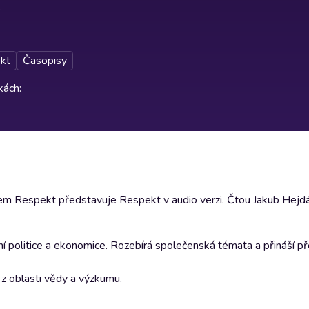
kt
Časopisy
rkách
:
m Respekt představuje Respekt v audio verzi. Čtou Jakub Hejdá
ční politice a ekonomice. Rozebírá společenská témata a přináší př
y z oblasti vědy a výzkumu.