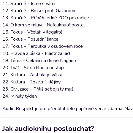
11. Stručně - Jsme s vámi
12. Stručně - Brusel proti Gazpromu
13. Stručně - Příběh jedné ZOO pokračuje
14. O kom se mluví - Nafouknutá postel
15. Fokus - Včelaři v ilegalitě
16. Fokus - Poslední šance
17. Fokus - Peroutka v osudovém roce
18. Pravda a láska - Flastr za lacl
19. Téma - Čekání na druhé Nagano
20. Tvář - Sex, chlad a odstup
21. Kultura - Zastihla je válka
22. Kultura - Rozeznít dějiny
23. Civilizace - Příliš sebejistý muž
24. Minulý týden
Audio Respekt je pro předplatitele papírové verze zdarma. Návod
Jak audioknihu poslouchat?