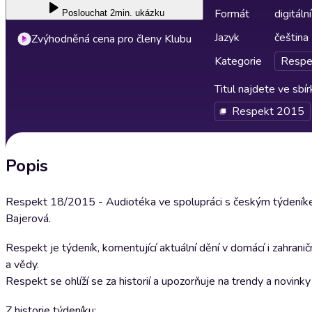
Formát
digitální
Poslouchat
2min. ukázku
Jazyk
čeština
Zvýhodněná cena pro členy Klubu
Kategorie
Respe
Titul najdete ve sbí
Respekt 2015
Popis
Respekt 18/2015 - Audiotéka ve spolupráci s českým týdeníke
Bajerová.
Respekt je týdeník, komentující aktuální dění v domácí i zahrani
a vědy.
Respekt se ohlíží se za historií a upozorňuje na trendy a novink
Z historie týdeníku: