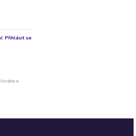
lé.
Přihlásit se
ěřována a