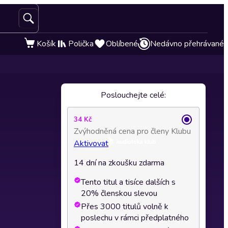
Košík
Polička
Oblíbené
Nedávno přehrávané
Poslouchejte celé:
34 Kč
Zvýhodněná cena pro členy Klubu
Aktivovat
14 dní na zkoušku zdarma
Tento titul a tisíce dalších s
20% členskou slevou
Přes 3000 titulů volně k
poslechu v rámci předplatného