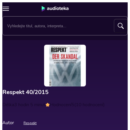
Respekt 40/2015
Délka
3 hodin 5 minut
Hodnocení
5
(10 hodnocení)
Autor
Respekt