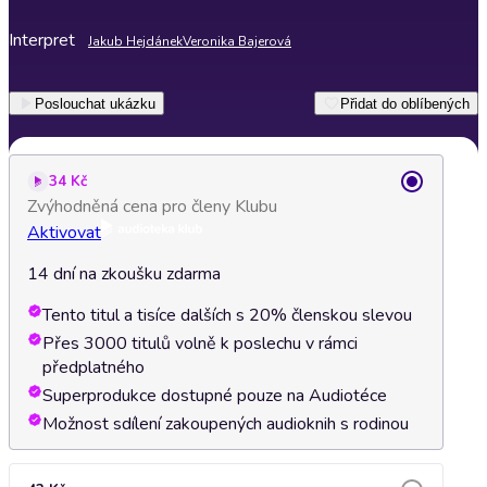
Interpret
Jakub Hejdánek
Veronika Bajerová
Poslouchat ukázku
Přidat do oblíbených
34 Kč
Zvýhodněná cena pro členy Klubu
Aktivovat
14 dní na zkoušku zdarma
Tento titul a tisíce dalších s 20% členskou slevou
Přes 3000 titulů volně k poslechu v rámci
předplatného
Superprodukce dostupné pouze na Audiotéce
Možnost sdílení zakoupených audioknih s rodinou