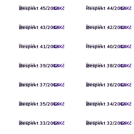
Respekt
Respekt
Respekt 45/2014
42 Kč
Respekt 44/2014
42 Kč
5
Respekt
Respekt
Respekt 43/2014
42 Kč
Respekt 42/2014
42 Kč
4.5
5
Respekt
Respekt
Respekt 41/2014
42 Kč
Respekt 40/2014
42 Kč
Respekt
Respekt
Respekt 39/2014
42 Kč
Respekt 38/2014
42 Kč
4
3.5
Respekt
Respekt
Respekt 37/2014
42 Kč
Respekt 36/2014
42 Kč
4.5
3.5
Respekt
Respekt
Respekt 35/2014
42 Kč
Respekt 34/2014
42 Kč
4.5
4.5
Respekt
Respekt
Respekt 33/2014
42 Kč
Respekt 32/2014
42 Kč
4.5
4.5