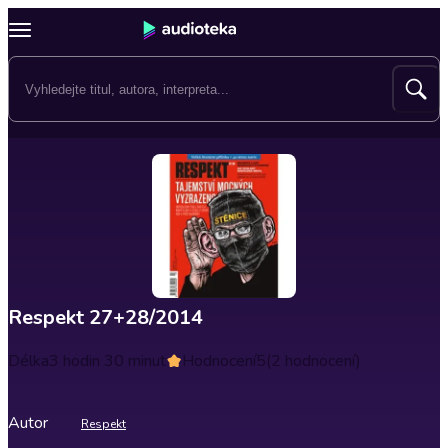
Respekt 27+28/2014
Délka
3 hodin 30 minut
Hodnocení
5
(2 hodnocení)
Autor
Respekt