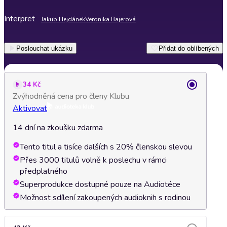
Interpret
Jakub Hejdánek
Veronika Bajerová
Poslouchat ukázku
Přidat do oblíbených
34 Kč
Zvýhodněná cena pro členy Klubu
Aktivovat
14 dní na zkoušku zdarma
Tento titul a tisíce dalších s 20% členskou slevou
Přes 3000 titulů volně k poslechu v rámci
předplatného
Superprodukce dostupné pouze na Audiotéce
Možnost sdílení zakoupených audioknih s rodinou