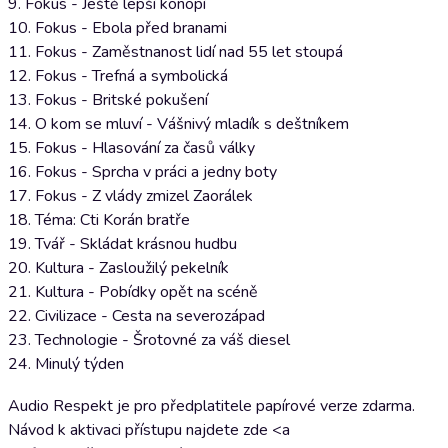
9. Fokus - Ještě lepší konopí
10. Fokus - Ebola před branami
11. Fokus - Zaměstnanost lidí nad 55 let stoupá
12. Fokus - Trefná a symbolická
13. Fokus - Britské pokušení
14. O kom se mluví - Vášnivý mladík s deštníkem
15. Fokus - Hlasování za časů války
16. Fokus - Sprcha v práci a jedny boty
17. Fokus - Z vlády zmizel Zaorálek
18. Téma: Cti Korán bratře
19. Tvář - Skládat krásnou hudbu
20. Kultura - Zasloužilý pekelník
21. Kultura - Pobídky opět na scéně
22. Civilizace - Cesta na severozápad
23. Technologie - Šrotovné za váš diesel
24. Minulý týden
Audio Respekt je pro předplatitele papírové verze zdarma.
Návod k aktivaci přístupu najdete zde <a