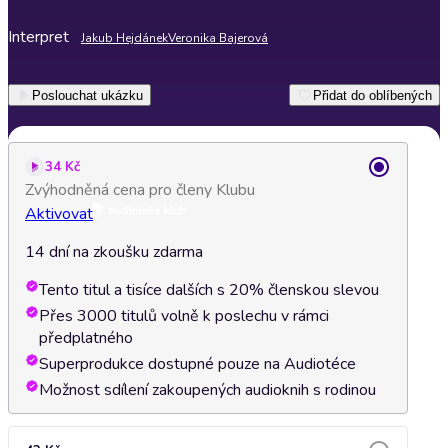
Interpret
Jakub Hejdánek
Veronika Bajerová
Poslouchat ukázku
Přidat do oblíbených
34 Kč
Zvýhodněná cena pro členy Klubu
Aktivovat
14 dní na zkoušku zdarma
Tento titul a tisíce dalších s 20% členskou slevou
Přes 3000 titulů volně k poslechu v rámci
předplatného
Superprodukce dostupné pouze na Audiotéce
Možnost sdílení zakoupených audioknih s rodinou