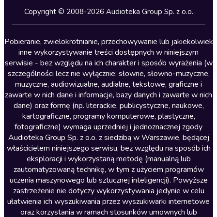
Kryminały
Copyright © 2008-2026 Audioteka Group Sp. z o.o.
Lektury szkolne
Literatura anglojęzyczna
Pobieranie, zwielokrotnianie, przechowywanie lub jakiekolwiek
inne wykorzystywanie treści dostępnych w niniejszym
Literatura faktu
serwisie - bez względu na ich charakter i sposób wyrażenia (w
szczególności lecz nie wyłącznie: słowne, słowno-muzyczne,
Literatura obyczajowa
muzyczne, audiowizualne, audialne, tekstowe, graficzne i
Literatura piękna obca
zawarte w nich dane i informacje, bazy danych i zawarte w nich
dane) oraz formę (np. literackie, publicystyczne, naukowe,
Literatura piękna polska
kartograficzne, programy komputerowe, plastyczne,
Nagrania relaksacyjne
fotograficzne) wymaga uprzedniej i jednoznacznej zgody
Audioteka Group Sp. z o.o. z siedzibą w Warszawie, będącej
Nauka języków
właścicielem niniejszego serwisu, bez względu na sposób ich
Nauki humanistyczne
eksploracji i wykorzystaną metodę (manualną lub
zautomatyzowaną technikę, w tym z użyciem programów
Podcasty i audycje
uczenia maszynowego lub sztucznej inteligencji). Powyższe
Polityka
zastrzeżenie nie dotyczy wykorzystywania jedynie w celu
ułatwienia ich wyszukiwania przez wyszukiwarki internetowe
Prasa
oraz korzystania w ramach stosunków umownych lub