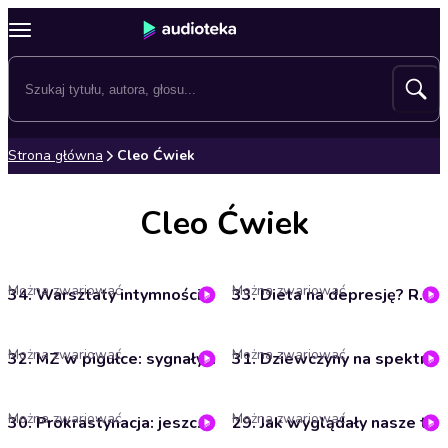
Strona główna
Cleo Ćwiek
Cleo Ćwiek
Można zwariować
Można zwariować
34. Warsztaty intymności. Rozmowa z Agnieszką Szeżyńską.
33. Dieta na depresję? Rozmowa z lek. Alicją Baską.
Można zwariować
Można zwariować
32. MZ w pigułce: sygnały ostrzegawcze
31. Dziewczyny na spektrum autyzmu. Rozmowa z Natalią Fiedorczuk-Cieślak.
Można zwariować
Można zwariować
30. Prokrastynacja: jeszcze tylko zamiotę pustynię i zabieram się do roboty!
29. Jak wyglądały nasze terapie?