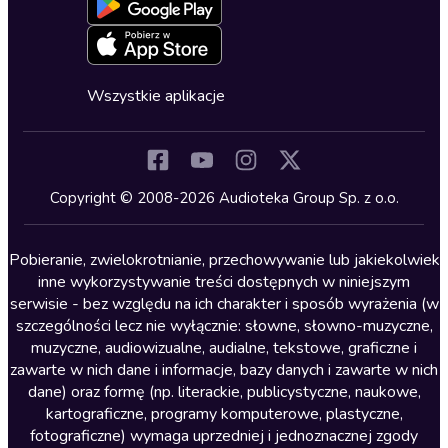
Blog
Oferta dla firm i bibliotek
Deklaracja dostępności
Erotyczne
Zapowiedzi
Fantastyka
Cykle audiobooków
Horror
Wszystkie aplikacje
Inne języki
Komedia
Kryminały
Copyright © 2008-2026 Audioteka Group Sp. z o.o.
Lektury szkolne
Literatura anglojęzyczna
Pobieranie, zwielokrotnianie, przechowywanie lub jakiekolwiek
inne wykorzystywanie treści dostępnych w niniejszym
Literatura faktu
serwisie - bez względu na ich charakter i sposób wyrażenia (w
szczególności lecz nie wyłącznie: słowne, słowno-muzyczne,
Literatura obyczajowa
muzyczne, audiowizualne, audialne, tekstowe, graficzne i
Literatura piękna obca
zawarte w nich dane i informacje, bazy danych i zawarte w nich
dane) oraz formę (np. literackie, publicystyczne, naukowe,
Literatura piękna polska
kartograficzne, programy komputerowe, plastyczne,
Nagrania relaksacyjne
fotograficzne) wymaga uprzedniej i jednoznacznej zgody