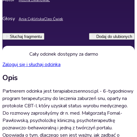
Można zwariować
Głosy
Ania Cyklińska
Cleo Ćwiek
Słuchaj fragmentu
Dodaj do ulubionych
Cały odcinek dostępny za darmo
Zaloguj się i słuchaj odcinka
Opis
Partnerem odcinka jest terapiabezsennosci.pl - 6-tygodniowy
program terapeutyczny do leczenia zaburzeń snu, oparty na
protokole CBT-I, który uzyskał status wyrobu medycznego.
Do rozmowy zaprosiłyśmy dr n. med. Małgorzatą Fornal-
Pawłowską, psycholożkę kliniczną, psychoterapeutkę
poznawczo-behawioralną i jedną z twórczyń portalu.
Opowiada o tym, dlaczego sen jest ważny, jak zadbać o