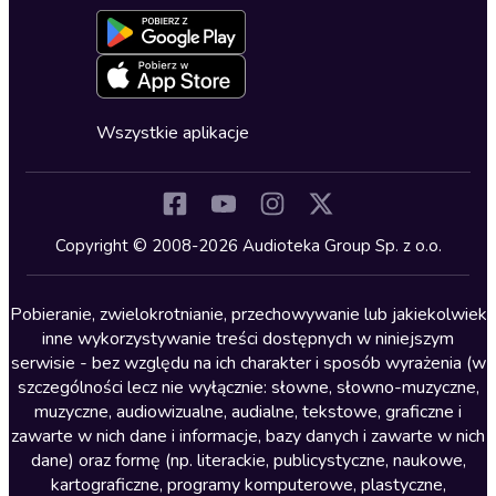
Aktywuj kartę
Formularz zgłaszania nielegalnych treści
Dla młodzieży
Blog
Oferta dla firm i bibliotek
Deklaracja dostępności
Erotyczne
Zapowiedzi
Fantastyka
Cykle audiobooków
Horror
Wszystkie aplikacje
Inne języki
Komedia
Kryminały
Copyright © 2008-2026 Audioteka Group Sp. z o.o.
Lektury szkolne
Literatura anglojęzyczna
Pobieranie, zwielokrotnianie, przechowywanie lub jakiekolwiek
inne wykorzystywanie treści dostępnych w niniejszym
Literatura faktu
serwisie - bez względu na ich charakter i sposób wyrażenia (w
szczególności lecz nie wyłącznie: słowne, słowno-muzyczne,
Literatura obyczajowa
muzyczne, audiowizualne, audialne, tekstowe, graficzne i
Literatura piękna obca
zawarte w nich dane i informacje, bazy danych i zawarte w nich
dane) oraz formę (np. literackie, publicystyczne, naukowe,
Literatura piękna polska
kartograficzne, programy komputerowe, plastyczne,