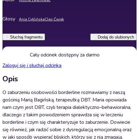
Można zwariować
Głosy
Ania Cyklińska
Cleo Ćwiek
Słuchaj fragmentu
Dodaj do ulubionych
Cały odcinek dostępny za darmo
Zaloguj się i słuchaj odcinka
Opis
O zaburzeniu osobowości borderline rozmawiamy z naszą
gościnią Marią Bagińską, terapeutką DBT. Maria opowiada
nam czym jest DBT, czyli terapia dialektyczno–behawioralna,
dlaczego z takim powodzeniem sprawdza się w leczeniu
borderline i czym się charakteryzuje to zaburzenie. Dowiecie
się również, jak radzić sobie z dysregulacją emocjonalną oraz
w jaki sposób wspierać bliskich, którzy się z nią zmagają.