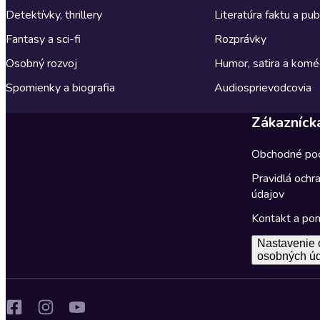
Detektívky, thrillery
Literatúra faktu a publ
Fantasy a sci-fi
Rozprávky
Osobný rozvoj
Humor, satira a komé
Spomienky a biografia
Audiosprievodcovia
Zákazníck
Obchodné po
Pravidlá ochr
údajov
Kontakt a po
Nastavenie 
osobných ú