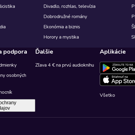
icistika
Divadlo, rozhlas, televízia
P
Dobrodružné romány
P
dia
Ekonómia a biznis
Š
Horory a mystika
S
a podpora
Ďalšie
Aplikácie
dmienky
Zľava 4 € na prvú audioknihu
any osobných
mocník
Všetko
ochrany
dajov