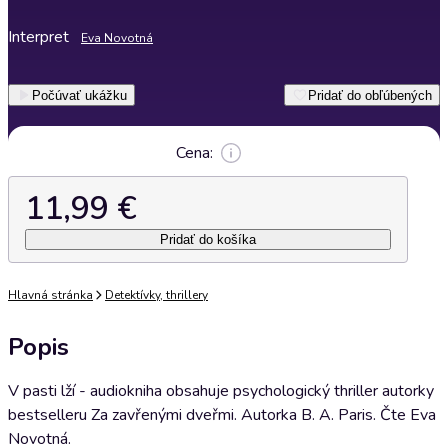
Interpret
Eva Novotná
Počúvať ukážku
Pridať do obľúbených
Cena:
11,99 €
Pridať do košíka
Hlavná stránka
Detektívky, thrillery
Popis
V pasti lží - audiokniha obsahuje psychologický thriller autorky
bestselleru Za zavřenými dveřmi. Autorka B. A. Paris. Čte Eva
Novotná.