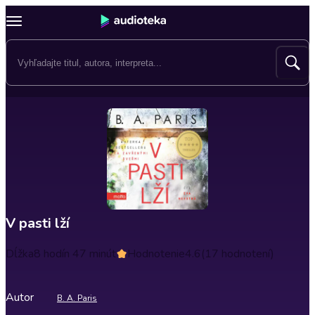
V pasti lží
Dĺžka
8 hodín 47 minút
Hodnotenie
4.6
(17 hodnotení)
Autor
B. A. Paris