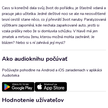
Cass si konečně dala svůj život do pořádku, je šťastně vdaná a
pracuje jako učitelka. Jedné deštivé noci se ale na neosvětlené
lesní cestě stane něco, co jí převrátí život naruby. Paralyzovaná
výčitkami zapomíná, kde nechala zaparkované auto, jestli si
vzala prášky nebo že si domluvila schůzku. V hlavě má jen
zmatek a mrtvou ženu, kterou možná mohla zachránit. Je
blázen? Nebo si s ní zahrává její mysl?
Ako audioknihu počúvať
Počúvajte pohodlne na Android a iOS zariadeniach v aplikácii
Audioteka
Hodnotenie užívateľov