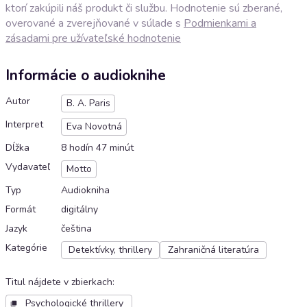
ktorí zakúpili náš produkt či službu. Hodnotenie sú zberané,
overované a zverejňované v súlade s
Podmienkami a
zásadami pre užívateľské hodnotenie
Informácie o audioknihe
Autor
B. A. Paris
Interpret
Eva Novotná
Dĺžka
8 hodín 47 minút
Vydavateľ
Motto
Typ
Audiokniha
Formát
digitálny
Jazyk
čeština
Kategórie
Detektívky, thrillery
Zahraničná literatúra
Titul nájdete v zbierkach
:
Psychologické thrillery