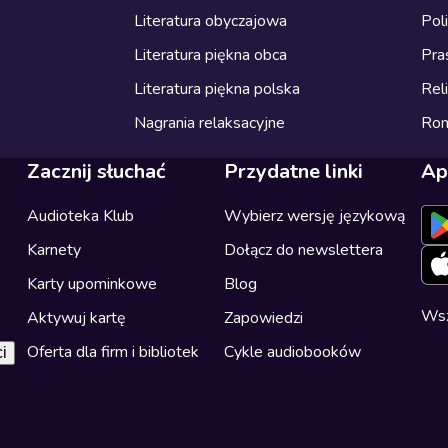
Literatura obyczajowa
Pol
Literatura piękna obca
Pra
Literatura piękna polska
Reli
Nagrania relaksacyjne
Ro
Zacznij słuchać
Przydatne linki
Ap
Audioteka Klub
Wybierz wersję językową
Karnety
Dołącz do newslettera
Karty upominkowe
Blog
Wsz
Aktywuj kartę
Zapowiedzi
Oferta dla firm i bibliotek
Cykle audiobooków
i