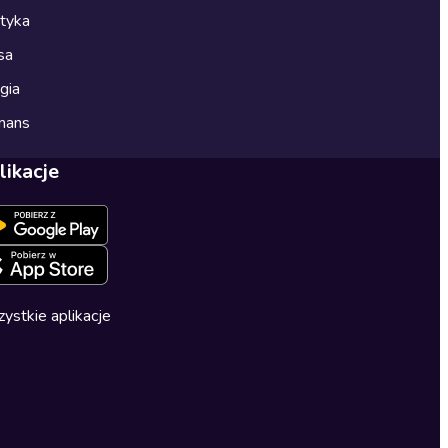
ityka
sa
gia
mans
likacje
ystkie aplikacje