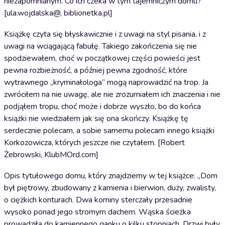
niezapomnianym. Co ich czeka w tym tajemniczym domu?
[ula.wojdalska@, biblionetka.pl]
Książkę czyta się błyskawicznie i z uwagi na styl pisania, i z
uwagi na wciągającą fabułę. Takiego zakończenia się nie
spodziewałem, choć w początkowej części powieści jest
pewna rozbieżność, a później pewna zgodność, które
wytrawnego „kryminałologa” mogą naprowadzić na trop. Ja
zwróciłem na nie uwagę, ale nie zrozumiałem ich znaczenia i nie
podjąłem tropu, choć może i dobrze wyszło, bo do końca
książki nie wiedziałem jak się ona skończy. Książkę tę
serdecznie polecam, a sobie samemu polecam innego książki
Korkozowicza, których jeszcze nie czytałem. [Robert
Żebrowski, KlubMOrd.com]
Opis tytułowego domu, który znajdziemy w tej książce: „Dom
był piętrowy, zbudowany z kamienia i bierwion, duży, zwalisty,
o ciężkich konturach. Dwa kominy sterczały przesadnie
wysoko ponad jego stromym dachem. Wąska ścieżka
prowadziła do kamiennego ganku o kilku stopniach. Drzwi były