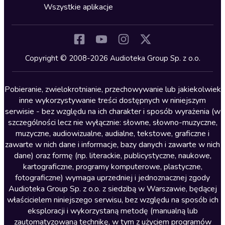
Horror
Wszystkie aplikacje
Inne języki
Komedia
Kryminały
Copyright © 2008-2026 Audioteka Group Sp. z o.o.
Lektury szkolne
Literatura anglojęzyczna
Pobieranie, zwielokrotnianie, przechowywanie lub jakiekolwiek
inne wykorzystywanie treści dostępnych w niniejszym
Literatura faktu
serwisie - bez względu na ich charakter i sposób wyrażenia (w
szczególności lecz nie wyłącznie: słowne, słowno-muzyczne,
Literatura obyczajowa
muzyczne, audiowizualne, audialne, tekstowe, graficzne i
Literatura piękna obca
zawarte w nich dane i informacje, bazy danych i zawarte w nich
dane) oraz formę (np. literackie, publicystyczne, naukowe,
Literatura piękna polska
kartograficzne, programy komputerowe, plastyczne,
Nagrania relaksacyjne
fotograficzne) wymaga uprzedniej i jednoznacznej zgody
Audioteka Group Sp. z o.o. z siedzibą w Warszawie, będącej
Nauka języków
właścicielem niniejszego serwisu, bez względu na sposób ich
Nauki humanistyczne
eksploracji i wykorzystaną metodę (manualną lub
zautomatyzowaną technikę, w tym z użyciem programów