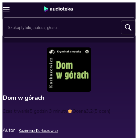
Dom w górach
Czas trwania
5 godzin 3 minuty
Ocena
3.2
(5 ocen)
Autor
Kazimierz Korkozowicz