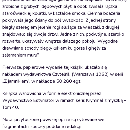
zrobione z grubych, dębowych płyt, a obok zwisała rączka
staroświeckiej kołatki, w kształcie smoka. Ciemna boazeria
pokrywała jego ściany do pół wysokości. Z jednej strony
biegły szeregiem jelenie rogi służące za wieszaki, z drugiej
znajdowało się dwoje drzwi. Jedne z nich, podwójne, szeroko
rozwarte, ukazywały wnętrze dalszego pokoju. Wygodne
drewniane schody biegły łukiem ku górze i ginęły za
załamaniem muru”.
Pierwsze, papierowe wydanie tej książki ukazało się
nakładem wydawnictwa Czytelnik (Warszawa 1968) w serii
„Z jamnikiem”, w nakładzie 50 280 egz.
Książka wznowiona w formie elektronicznej przez
Wydawnictwo Estymator w ramach serii: Kryminał z myszką –
Tom 40.
Nota: przytoczone powyżej opinie są cytowane we
fragmentach i zostały poddane redakcji.