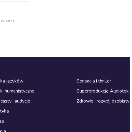
owane i
ka języków
Sensacja i thriller
ki humanistyczne
Superprodukcje Audioteki
casty i audycje
Zdrowie i rozwój osobisty
ityka
sa
gia