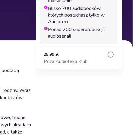
miesięcznie
Blisko 700 audiobooków,
których posłuchasz tylko w
Audiotece
Ponad 200 superprodukcji i
audioseriali
25,99 zł
Poza Audioteka Klub
Dodaj do koszyka
 postacią
i rodziny. Wraz
j kontaktów
nowe, trudne
nowych układach
ad, a także