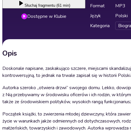
Format
MP3
Słuchaj
fragmentu (61 min)
Język
Polski
Dostępne w Klubie
Kategoria
Biogra
Opis
Doskonale napisane, zaskakująco szczere, miejscami skandalizuj
kontrowersyjną, to jednak na trwale zapisał się w historii Polski
Autorka szeroko „otwiera drzwi” swojego domu. Lekko, dowcipnie
z Nią przebywamy w środowisku oficerów i ich rodzin, w którym 
także ze środowiskiem polityków, wysokich rangą funkcjonariu
Początek książki, to zwierzenia młodej dziewczyny, która zawi
życie w warunkach jakże odmiennych od dotychczasowych, rodz
małżeńskich, towarzyskich i zawodowych. Autorka wprowadza nas