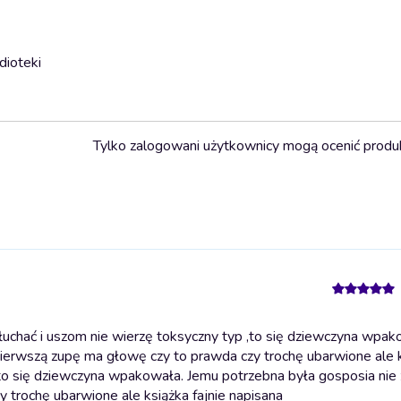
dioteki
Tylko zalogowani użytkownicy mogą ocenić produ
uchać i uszom nie wierzę toksyczny typ ,to się dziewczyna wpak
ierwszą zupę ma głowę czy to prawda czy trochę ubarwione ale k
,to się dziewczyna wpakowała. Jemu potrzebna była gosposia nie
 trochę ubarwione ale książka fajnie napisana