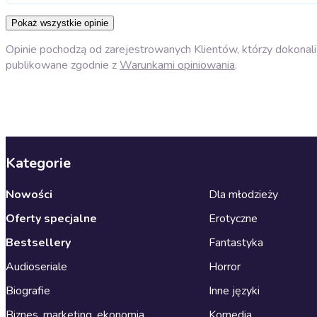
Pokaż wszystkie opinie
Opinie pochodzą od zarejestrowanych Klientów, którzy dokonali 
publikowane zgodnie z
Warunkami opiniowania
.
Kategorie
Nowości
Dla młodzieży
Oferty specjalne
Erotyczne
Bestsellery
Fantastyka
Audioseriale
Horror
Biografie
Inne języki
Biznes, marketing, ekonomia
Komedia