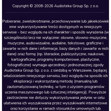
Kryminały
Copyright © 2008-2026 Audioteka Group Sp. z o.o.
Lektury szkolne
Literatura anglojęzyczna
Pobieranie, zwielokrotnianie, przechowywanie lub jakiekolwiek
inne wykorzystywanie treści dostępnych w niniejszym
Literatura faktu
serwisie - bez względu na ich charakter i sposób wyrażenia (w
szczególności lecz nie wyłącznie: słowne, słowno-muzyczne,
Literatura obyczajowa
muzyczne, audiowizualne, audialne, tekstowe, graficzne i
Literatura piękna obca
zawarte w nich dane i informacje, bazy danych i zawarte w nich
dane) oraz formę (np. literackie, publicystyczne, naukowe,
Literatura piękna polska
kartograficzne, programy komputerowe, plastyczne,
Nagrania relaksacyjne
fotograficzne) wymaga uprzedniej i jednoznacznej zgody
Audioteka Group Sp. z o.o. z siedzibą w Warszawie, będącej
Nauka języków
właścicielem niniejszego serwisu, bez względu na sposób ich
Nauki humanistyczne
eksploracji i wykorzystaną metodę (manualną lub
zautomatyzowaną technikę, w tym z użyciem programów
Podcasty i audycje
uczenia maszynowego lub sztucznej inteligencji). Powyższe
Polityka
zastrzeżenie nie dotyczy wykorzystywania jedynie w celu
ułatwienia ich wyszukiwania przez wyszukiwarki internetowe
Prasa
oraz korzystania w ramach stosunków umownych lub