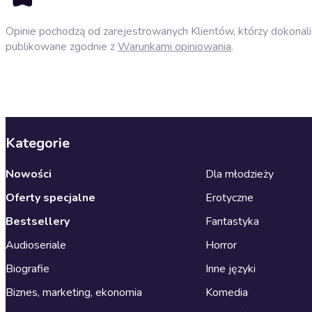
Opinie pochodzą od zarejestrowanych Klientów, którzy dokonali 
publikowane zgodnie z
Warunkami opiniowania
.
Kategorie
Nowości
Dla młodzieży
Oferty specjalne
Erotyczne
Bestsellery
Fantastyka
Audioseriale
Horror
Biografie
Inne języki
Biznes, marketing, ekonomia
Komedia