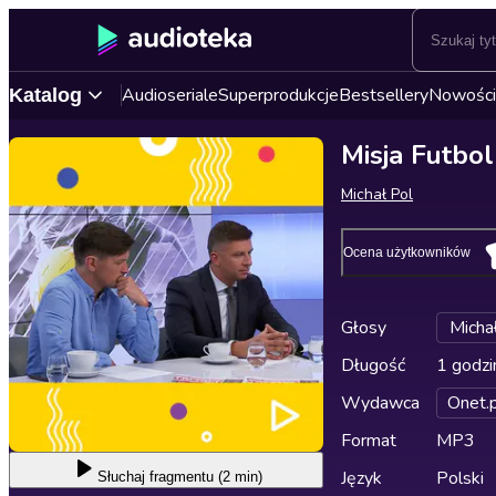
Audioseriale
Superprodukcje
Bestsellery
Nowości
Katalog
Misja Futbol
Michał Pol
Ocena użytkowników
Głosy
Michał
Długość
1 godzi
Wydawca
Onet.p
Format
MP3
Język
Polski
Słuchaj
fragmentu (2 min)