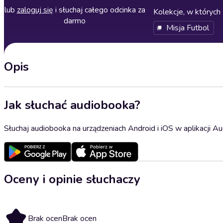
lub
zaloguj się
i słuchaj całego odcinka za
Kolekcje, w których 
darmo
Misja Futbol
Opis
Jak słuchać audiobooka?
Słuchaj audiobooka na urządzeniach Android i iOS w aplikacji Au
Oceny i opinie słuchaczy
Brak ocen
Brak ocen