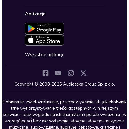
Karnety
Polityka prywatności
Biznes, marketing, ekonomia
Wybierz wersję językową
Karty upominkowe
Ustawienia prywatności
Dla dzieci
Aplikacje
Dołącz do newslettera
Aktywuj kartę
Formularz zgłaszania nielegalnych treści
Dla młodzieży
Blog
Oferta dla firm i bibliotek
Deklaracja dostępności
Erotyczne
Zapowiedzi
Fantastyka
Cykle audiobooków
Horror
Wszystkie aplikacje
Inne języki
Komedia
Kryminały
Copyright © 2008-2026 Audioteka Group Sp. z o.o.
Lektury szkolne
Literatura anglojęzyczna
Pobieranie, zwielokrotnianie, przechowywanie lub jakiekolwiek
inne wykorzystywanie treści dostępnych w niniejszym
Literatura faktu
serwisie - bez względu na ich charakter i sposób wyrażenia (w
szczególności lecz nie wyłącznie: słowne, słowno-muzyczne,
Literatura obyczajowa
muzyczne, audiowizualne, audialne, tekstowe, graficzne i