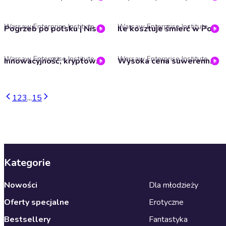
Warsaw Enterprise Institute
Warsaw Enterprise Institute
Pogrzeb po polsku | Niszczarka podatków #40
Ile kosztuje śmierć w Polsce oraz jak przygotować się na wojnę | Głos Wolny
Warsaw Enterprise Institute
Warsaw Enterprise Institute
Innowacyjność, kryptowaluty i fiskalny absurd | Głos Wolny
Wysoka cena suwerenności #WWR208
1
2
3
...
15
Kategorie
Nowości
Dla młodzieży
Oferty specjalne
Erotyczne
Bestsellery
Fantastyka