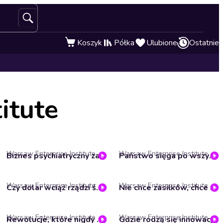
Koszyk
Półka
Ulubione
Ostatnie
itute
Warsaw Enterprise Institute
Warsaw Enterprise Institute
Biznes psychiatryczny za 8 miliardów? | Niszczarka podatków #45
Państwo sięga po wszystko. Podatki, zakazy i iluzja wyboru | Głos Wolny
Warsaw Enterprise Institute
Warsaw Enterprise Institute
Czy dolar wciąż rządzi światem? – Paul Blustein (ANG)
Nie chce zasiłków, chce wolności – rozmowa z Tetianą Rak
Warsaw Enterprise Institute
Warsaw Enterprise Institute
Rewolucje, które nigdy się nie kończą. Czy postęp zawsze ma swoje ofiary? | Debata WEI x Prześwity
Gdzie rodzą się innowacje i dlaczego nie w Polsce?