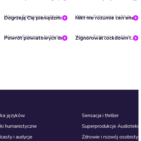
Warsaw Enterprise Institute
Warsaw Enterprise Institute
Dogrzeją Cię pieniędzmi podatnika | Niszczarka podatków #39
Nikt nie rozumie cen energii. To zaburzony system. ETS to pogarsza – Marek Lachowicz
Warsaw Enterprise Institute
Warsaw Enterprise Institute
Powrót powiatowych dramatów | Niszczarka podatków #37
Zignorował lockdown i... wygrał w sądzie – Marcin Koza
ka języków
Sensacja i thriller
ki humanistyczne
Superprodukcje Audioteki
casty i audycje
Zdrowie i rozwój osobisty