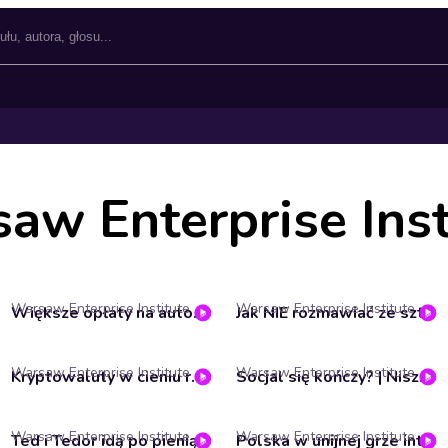
aw Enterprise Inst
Warsaw Enterprise Institute
Warsaw Enterprise Institute
Większe opłaty na autostradach | Niszczarka podatków #46
Jak NIE rozmawiać ze sztuczną inteligencją? – Izabela Lipińska
Warsaw Enterprise Institute
Warsaw Enterprise Institute
Kryptowaluty w cieniu regulacji – czy Polska straciła szansę? | Jakub Bartoszek
Socjal się kończy? | Niszczarka podatków #43
Warsaw Enterprise Institute
Warsaw Enterprise Institute
Ted i Tedor idą po pieniądze | Niszczarka podatków #41
Polska w unijnej grze interesów – Marcin Nowacki