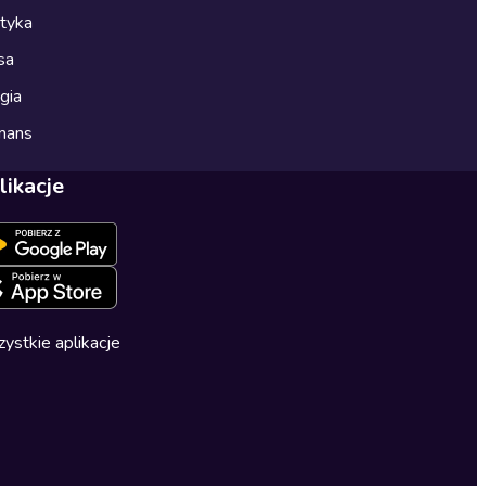
ityka
sa
gia
mans
likacje
ystkie aplikacje