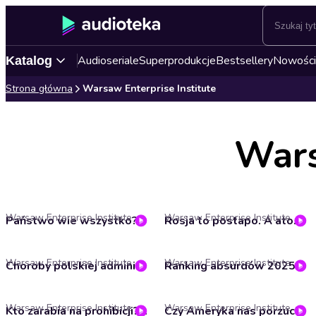
Audioseriale
Superprodukcje
Bestsellery
Nowości
Katalog
Strona główna
Warsaw Enterprise Institute
Wars
Warsaw Enterprise Institute
Warsaw Enterprise Institute
Państwo wie wszystko? KSeF, STIR i wojna jako „stan naturalny” świata | Głos Wolny
Rosja to postapo. A atomówka? To zardzewiały pistolet – Michał Gołkowski
Warsaw Enterprise Institute
Warsaw Enterprise Institute
Choroby polskiej administracji | Małgorzata Ziółkowska
Ranking absurdów 2025 roku | Niszczarka podatków #44
Warsaw Enterprise Institute
Warsaw Enterprise Institute
Kto zarabia na prohibicji? | Niszczarka podatków #42
Czy Ameryka nas porzuci? Ukraina, Chiny, Rosja i Polska w nowym ładzie | Głos Wolny