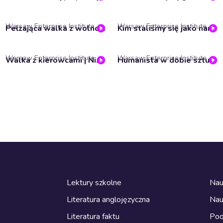
Warsaw Enterprise Institute
Warsaw Enterprise Institute
Pełzająca walka z wolnością – Katarzyna Szumlewicz
Kim staliśmy się jako naród #WWR209
Warsaw Enterprise Institute
Warsaw Enterprise Institute
Walka z kierowcami | Niszczarka podatków #38
Humanista w dobie sztucznej inteligencji – Jarema Piekutowski
Lektury szkolne
Nau
Literatura anglojęzyczna
Nau
Literatura faktu
Pod