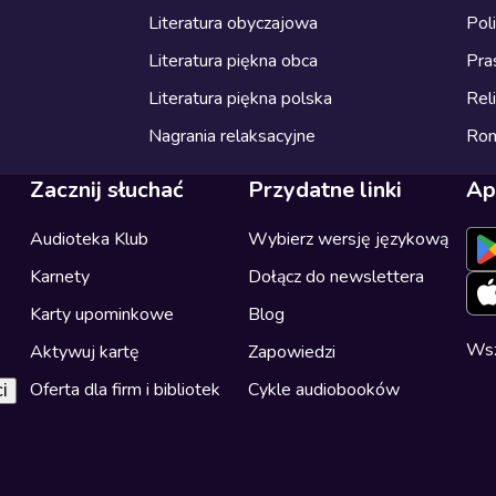
Literatura obyczajowa
Pol
Literatura piękna obca
Pra
Literatura piękna polska
Reli
Nagrania relaksacyjne
Ro
Zacznij słuchać
Przydatne linki
Ap
Audioteka Klub
Wybierz wersję językową
Karnety
Dołącz do newslettera
Karty upominkowe
Blog
Wsz
Aktywuj kartę
Zapowiedzi
Oferta dla firm i bibliotek
Cykle audiobooków
i