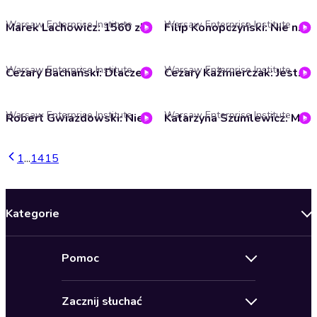
Warsaw Enterprise Institute
Warsaw Enterprise Institute
Marek Lachowicz: 1560 zł rocznie poniesie przeciętna polska rodzina przez nową politykę UE
Filip Konopczyński: Nie należy traktować chatbotów jako narzędzia, które da nam ostateczną prawdę
Warsaw Enterprise Institute
Warsaw Enterprise Institute
Cezary Bachański: Dlaczego Facebook upadnie
Cezary Kaźmierczak: Jesteśmy w momencie, w którym będzie układać się nowa architektura bezpieczeństwa w Europie
Warsaw Enterprise Institute
Warsaw Enterprise Institute
Robert Gwiazdowski: Nie możemy mówić o przywracaniu w Polsce praworządności, bo jej nigdy nie było
Katarzyna Szumlewicz: Młodzi ludzie boją się „rodzicielstwa z problemami”
1
...
14
15
Kategorie
Nowości
Pomoc
Oferty specjalne
Kontakt
Bestsellery
Zacznij słuchać
Pomoc
Audioseriale