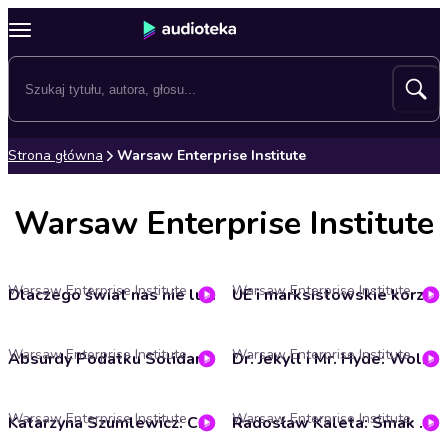
Strona główna
Warsaw Enterprise Institute
Warsaw Enterprise Institute
Warsaw Enterprise Institute
Warsaw Enterprise Institute
Dlaczego świat nas nie lubi? Wolność w Remoncie #4
UE i marksistowskie korzenie: Wolność w Remoncie #3
Warsaw Enterprise Institute
Warsaw Enterprise Institute
Absurdy Podatku Solidarnościowego: Wolność w Remoncie #2
Dr. Jekyll i Mr. Hyde: Wolność w Remoncie #1
Warsaw Enterprise Institute
Warsaw Enterprise Institute
Katarzyna Szumlewicz: Czy Polacy są już woke?
Radosław Kaleta: Smak wolności w powietrzu – czy Białoruś może przejść na naszą stronę?