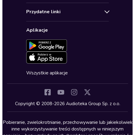
Audioteka Klub
Regulamin
Biografie
Przydatne linki
Karnety
Polityka prywatności
Biznes, marketing, ekonomia
Wybierz wersję językową
Karty upominkowe
Ustawienia prywatności
Dla dzieci
Aplikacje
Dołącz do newslettera
Aktywuj kartę
Formularz zgłaszania nielegalnych treści
Dla młodzieży
Blog
Oferta dla firm i bibliotek
Deklaracja dostępności
Erotyczne
Zapowiedzi
Fantastyka
Cykle audiobooków
Horror
Wszystkie aplikacje
Inne języki
Komedia
Kryminały
Copyright © 2008-2026 Audioteka Group Sp. z o.o.
Lektury szkolne
Literatura anglojęzyczna
Pobieranie, zwielokrotnianie, przechowywanie lub jakiekolwiek
inne wykorzystywanie treści dostępnych w niniejszym
Literatura faktu