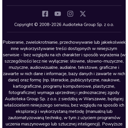
Inne języki
Komedia
Kryminały
Copyright © 2008-2026 Audioteka Group Sp. z o.o.
Lektury szkolne
Literatura anglojęzyczna
Pobieranie, zwielokrotnianie, przechowywanie lub jakiekolwiek
inne wykorzystywanie treści dostępnych w niniejszym
Literatura faktu
serwisie - bez względu na ich charakter i sposób wyrażenia (w
szczególności lecz nie wyłącznie: słowne, słowno-muzyczne,
Literatura obyczajowa
muzyczne, audiowizualne, audialne, tekstowe, graficzne i
Literatura piękna obca
zawarte w nich dane i informacje, bazy danych i zawarte w nich
dane) oraz formę (np. literackie, publicystyczne, naukowe,
Literatura piękna polska
kartograficzne, programy komputerowe, plastyczne,
Nagrania relaksacyjne
fotograficzne) wymaga uprzedniej i jednoznacznej zgody
Audioteka Group Sp. z o.o. z siedzibą w Warszawie, będącej
Nauka języków
właścicielem niniejszego serwisu, bez względu na sposób ich
Nauki humanistyczne
eksploracji i wykorzystaną metodę (manualną lub
zautomatyzowaną technikę, w tym z użyciem programów
Podcasty i audycje
uczenia maszynowego lub sztucznej inteligencji). Powyższe