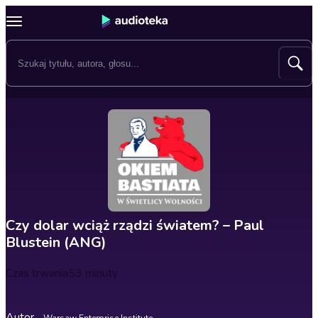
Czy dolar wciąż rządzi światem? – Paul
Blustein (ANG)
Czas trwania
53 minuty
Autor