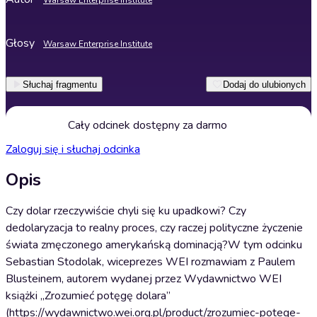
Warsaw Enterprise Institute
Głosy
Warsaw Enterprise Institute
Słuchaj fragmentu
Dodaj do ulubionych
Cały odcinek dostępny za darmo
Zaloguj się i słuchaj odcinka
Opis
Czy dolar rzeczywiście chyli się ku upadkowi? Czy
dedolaryzacja to realny proces, czy raczej polityczne życzenie
świata zmęczonego amerykańską dominacją?W tym odcinku
Sebastian Stodolak, wiceprezes WEI rozmawiam z Paulem
Blusteinem, autorem wydanej przez Wydawnictwo WEI
książki „Zrozumieć potęgę dolara”
(https://wydawnictwo.wei.org.pl/product/zrozumiec-potege-