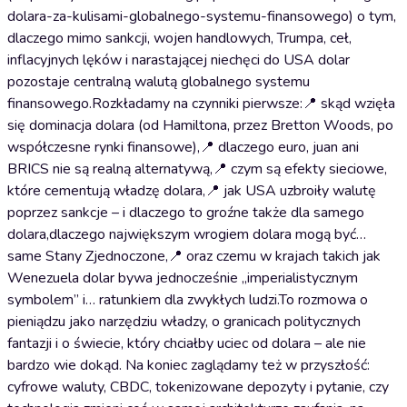
dolara-za-kulisami-globalnego-systemu-finansowego) o tym,
dlaczego mimo sankcji, wojen handlowych, Trumpa, ceł,
inflacyjnych lęków i narastającej niechęci do USA dolar
pozostaje centralną walutą globalnego systemu
finansowego.Rozkładamy na czynniki pierwsze:📍 skąd wzięła
się dominacja dolara (od Hamiltona, przez Bretton Woods, po
współczesne rynki finansowe),📍 dlaczego euro, juan ani
BRICS nie są realną alternatywą,📍 czym są efekty sieciowe,
które cementują władzę dolara,📍 jak USA uzbroiły walutę
poprzez sankcje – i dlaczego to groźne także dla samego
dolara,dlaczego największym wrogiem dolara mogą być…
same Stany Zjednoczone,📍 oraz czemu w krajach takich jak
Wenezuela dolar bywa jednocześnie „imperialistycznym
symbolem” i… ratunkiem dla zwykłych ludzi.To rozmowa o
pieniądzu jako narzędziu władzy, o granicach politycznych
fantazji i o świecie, który chciałby uciec od dolara – ale nie
bardzo wie dokąd. Na koniec zaglądamy też w przyszłość:
cyfrowe waluty, CBDC, tokenizowane depozyty i pytanie, czy