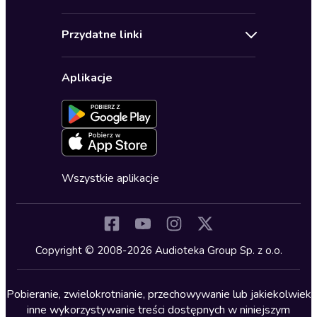
Pomoc
Audioseriale
Audioteka Klub
Regulamin
Biografie
Przydatne linki
Karnety
Polityka prywatności
Biznes, marketing, ekonomia
Wybierz wersję językową
Karty upominkowe
Ustawienia prywatności
Dla dzieci
Aplikacje
Dołącz do newslettera
Aktywuj kartę
Formularz zgłaszania nielegalnych treści
Dla młodzieży
Blog
Oferta dla firm i bibliotek
Deklaracja dostępności
Erotyczne
Zapowiedzi
Fantastyka
Cykle audiobooków
Horror
Wszystkie aplikacje
Inne języki
Komedia
Kryminały
Copyright © 2008-2026 Audioteka Group Sp. z o.o.
Lektury szkolne
Literatura anglojęzyczna
Pobieranie, zwielokrotnianie, przechowywanie lub jakiekolwiek
inne wykorzystywanie treści dostępnych w niniejszym