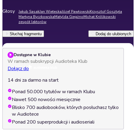
Głosy
Jakub Sasak
Jan Wieteska
Józef Pawłowski
Krzysztof Gosztyła
Martyna Byczkowska
Matylda Giegżno
Michał Królikowski
zespół lektorów
Słuchaj fragmentu
Dodaj do ulubionych
Dostępne w Klubie
W ramach subskrypcji Audioteka Klub
Dołącz do
14 dni za darmo na start
Ponad 50.000 tytułów w ramach Klubu
Nawet 500 nowości miesięcznie
Blisko 700 audiobooków, których posłuchasz tylko
w Audiotece
Ponad 200 superprodukcji i audioseriali