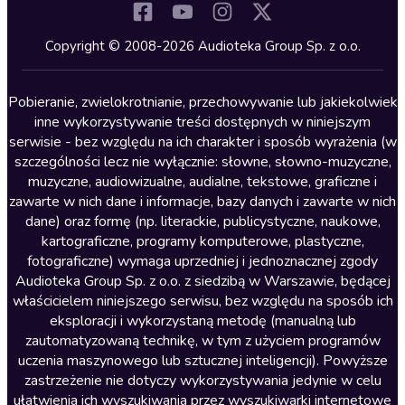
Komedia
Kryminały
Copyright © 2008-2026 Audioteka Group Sp. z o.o.
Lektury szkolne
Literatura anglojęzyczna
Pobieranie, zwielokrotnianie, przechowywanie lub jakiekolwiek
inne wykorzystywanie treści dostępnych w niniejszym
Literatura faktu
serwisie - bez względu na ich charakter i sposób wyrażenia (w
szczególności lecz nie wyłącznie: słowne, słowno-muzyczne,
Literatura obyczajowa
muzyczne, audiowizualne, audialne, tekstowe, graficzne i
Literatura piękna obca
zawarte w nich dane i informacje, bazy danych i zawarte w nich
dane) oraz formę (np. literackie, publicystyczne, naukowe,
Literatura piękna polska
kartograficzne, programy komputerowe, plastyczne,
Nagrania relaksacyjne
fotograficzne) wymaga uprzedniej i jednoznacznej zgody
Audioteka Group Sp. z o.o. z siedzibą w Warszawie, będącej
Nauka języków
właścicielem niniejszego serwisu, bez względu na sposób ich
Nauki humanistyczne
eksploracji i wykorzystaną metodę (manualną lub
zautomatyzowaną technikę, w tym z użyciem programów
Podcasty i audycje
uczenia maszynowego lub sztucznej inteligencji). Powyższe
Polityka
zastrzeżenie nie dotyczy wykorzystywania jedynie w celu
ułatwienia ich wyszukiwania przez wyszukiwarki internetowe