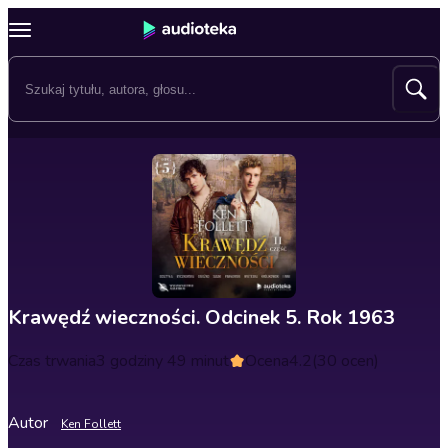
Krawędź wieczności. Odcinek 5. Rok 1963
Czas trwania
3 godziny 49 minut
Ocena
4.2
(30 ocen)
Autor
Ken Follett