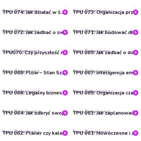
Kasia Bieleniewicz
Kasia Bieleniewicz
TPU 074: Jak działać w świecie pełnym niepewności?- Paweł Motyl
TPU 073: Organizacja przestrzeni – Architekt porządku Agnieszka Witkowska
Kasia Bieleniewicz
Kasia Bieleniewicz
TPU 072: Jak zadbać o swoje emocje? Kamila Kozioł
TPU 071: Jak budować długofalowe relacje z klientem? Anna Mścichowska
Kasia Bieleniewicz
Kasia Bieleniewicz
TPU070: Czy przyszłość należy do e-commerce? Agata Chmielewska
TPU 069: Jak zadbać o dobry sen? Mateusz Majchrzak
Kasia Bieleniewicz
Kasia Bieleniewicz
TPU 068: Flow – Stan Szczytowej Efektywności – Tomasz Gordon
TPU 067: Inteligencja emocjonalna nie tylko w biznesie – Tomasz Gordon
Kasia Bieleniewicz
Kasia Bieleniewicz
TPU 066: Legalny biznes online – Katarzyna Krzywicka
TPU 065: Organizacja czasu – Ewelina Mierzwińska
Kasia Bieleniewicz
Kasia Bieleniewicz
TPU 064: Jak odkryć swoje wartości?
TPU 063: Jak zaplanować to co najważniejsze? Ewelina Mierzwińska
Kasia Bieleniewicz
Kasia Bieleniewicz
TPU 062: Planer czy kalendarz?
TPU 061: Nowoczesne i zdrowe miejsce pracy – Motivity