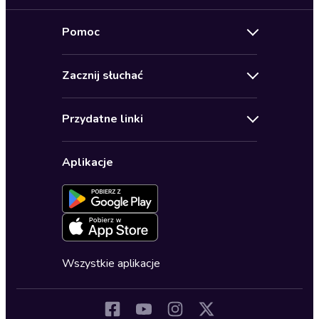
Nowości
Pomoc
Oferty specjalne
Kontakt
Bestsellery
Zacznij słuchać
Pomoc
Audioseriale
Audioteka Klub
Regulamin
Biografie
Przydatne linki
Karnety
Polityka prywatności
Biznes, marketing, ekonomia
Wybierz wersję językową
Karty upominkowe
Ustawienia prywatności
Dla dzieci
Aplikacje
Dołącz do newslettera
Aktywuj kartę
Formularz zgłaszania nielegalnych treści
Dla młodzieży
Blog
Oferta dla firm i bibliotek
Deklaracja dostępności
Erotyczne
Zapowiedzi
Fantastyka
Cykle audiobooków
Horror
Wszystkie aplikacje
Inne języki
Komedia