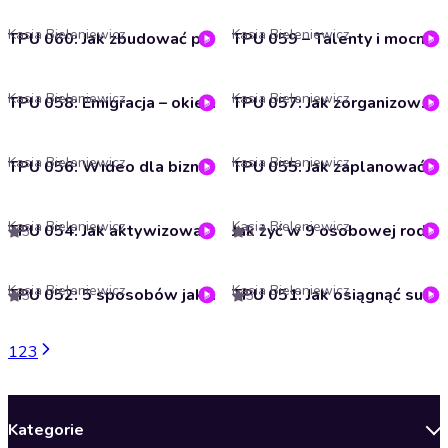
Kasia Bieleniewicz
Kasia Bieleniewicz
TPU 060: Jak zbudować pewność siebie? Barbara Lech
TPU 059 – Talenty i mocne strony lidera
Kasia Bieleniewicz
Kasia Bieleniewicz
TPU 058: Emigracja – okiem psychologa – Aleksandra Bojarski
TPU 057: Jak zorganizować się po wakacjach?
Kasia Bieleniewicz
Kasia Bieleniewicz
TPU 056: Wideo dla biznesu i marki osobistej- Dorota Białkowska
TPU 055: Jak zaplanować karierę za granicą? – Magdalena Milkowska
Kasia Bieleniewicz
Kasia Bieleniewicz
TPU 054: Jak aktywizować społeczność lokalną? – Karol Paszkowski
Jak żyć w 9 osobowej rodzinie? – FamilyFun by Mum
5
5
Kasia Bieleniewicz
Kasia Bieleniewicz
TPU 052: 5 sposobów jak lepiej poznać siebie
TPU 051: Jak osiągnąć sukces i pozostać szczęśliwym człowiekiem? – Kamila Rowińska
5
5
1
2
3
Kategorie