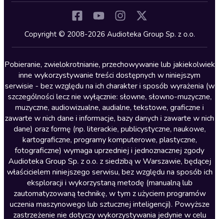
Komedia
Kryminały
Copyright © 2008-2026 Audioteka Group Sp. z o.o.
Lektury szkolne
Literatura anglojęzyczna
Pobieranie, zwielokrotnianie, przechowywanie lub jakiekolwiek
inne wykorzystywanie treści dostępnych w niniejszym
Literatura faktu
serwisie - bez względu na ich charakter i sposób wyrażenia (w
szczególności lecz nie wyłącznie: słowne, słowno-muzyczne,
Literatura obyczajowa
muzyczne, audiowizualne, audialne, tekstowe, graficzne i
Literatura piękna obca
zawarte w nich dane i informacje, bazy danych i zawarte w nich
dane) oraz formę (np. literackie, publicystyczne, naukowe,
Literatura piękna polska
kartograficzne, programy komputerowe, plastyczne,
Nagrania relaksacyjne
fotograficzne) wymaga uprzedniej i jednoznacznej zgody
Audioteka Group Sp. z o.o. z siedzibą w Warszawie, będącej
Nauka języków
właścicielem niniejszego serwisu, bez względu na sposób ich
Nauki humanistyczne
eksploracji i wykorzystaną metodę (manualną lub
zautomatyzowaną technikę, w tym z użyciem programów
Podcasty i audycje
uczenia maszynowego lub sztucznej inteligencji). Powyższe
Polityka
zastrzeżenie nie dotyczy wykorzystywania jedynie w celu