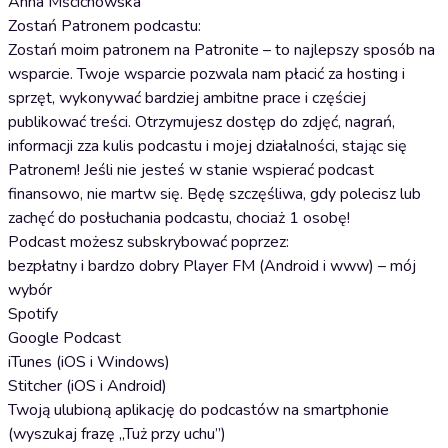
Anna Mścichowska
Zostań Patronem podcastu:
Zostań moim patronem na Patronite – to najlepszy sposób na
wsparcie. Twoje wsparcie pozwala nam płacić za hosting i
sprzęt, wykonywać bardziej ambitne prace i częściej
publikować treści. Otrzymujesz dostęp do zdjęć, nagrań,
informacji zza kulis podcastu i mojej działalności, stając się
Patronem! Jeśli nie jesteś w stanie wspierać podcast
finansowo, nie martw się. Będę szczęśliwa, gdy polecisz lub
zachęć do posłuchania podcastu, chociaż 1 osobę!
Podcast możesz subskrybować poprzez:
bezpłatny i bardzo dobry Player FM (Android i www) – mój
wybór
Spotify
Google Podcast
iTunes (iOS i Windows)
Stitcher (iOS i Android)
Twoją ulubioną aplikację do podcastów na smartphonie
(wyszukaj frazę „Tuż przy uchu”)