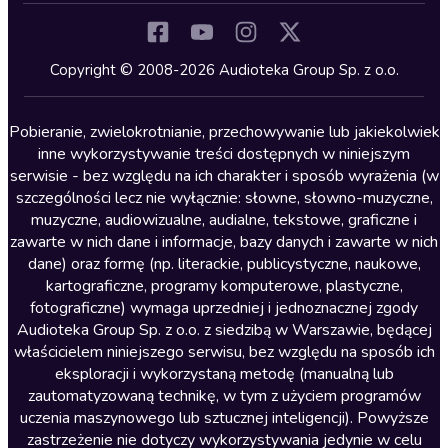
Komedia
Kryminały
Copyright © 2008-2026 Audioteka Group Sp. z o.o.
Lektury szkolne
Literatura anglojęzyczna
Pobieranie, zwielokrotnianie, przechowywanie lub jakiekolwiek
inne wykorzystywanie treści dostępnych w niniejszym
Literatura faktu
serwisie - bez względu na ich charakter i sposób wyrażenia (w
szczególności lecz nie wyłącznie: słowne, słowno-muzyczne,
Literatura obyczajowa
muzyczne, audiowizualne, audialne, tekstowe, graficzne i
Literatura piękna obca
zawarte w nich dane i informacje, bazy danych i zawarte w nich
dane) oraz formę (np. literackie, publicystyczne, naukowe,
Literatura piękna polska
kartograficzne, programy komputerowe, plastyczne,
Nagrania relaksacyjne
fotograficzne) wymaga uprzedniej i jednoznacznej zgody
Audioteka Group Sp. z o.o. z siedzibą w Warszawie, będącej
Nauka języków
właścicielem niniejszego serwisu, bez względu na sposób ich
Nauki humanistyczne
eksploracji i wykorzystaną metodę (manualną lub
zautomatyzowaną technikę, w tym z użyciem programów
Podcasty i audycje
uczenia maszynowego lub sztucznej inteligencji). Powyższe
Polityka
zastrzeżenie nie dotyczy wykorzystywania jedynie w celu