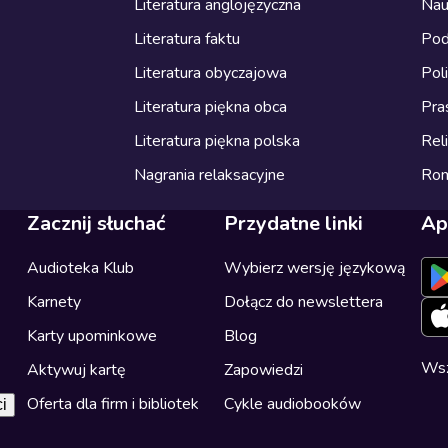
Literatura anglojęzyczna
Nau
Literatura faktu
Pod
Literatura obyczajowa
Pol
Literatura piękna obca
Pra
Literatura piękna polska
Reli
Nagrania relaksacyjne
Ro
Zacznij słuchać
Przydatne linki
Ap
Audioteka Klub
Wybierz wersję językową
Karnety
Dołącz do newslettera
Karty upominkowe
Blog
Wsz
Aktywuj kartę
Zapowiedzi
Oferta dla firm i bibliotek
Cykle audiobooków
i