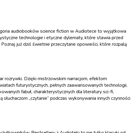
egoria audiobooków science fiction w Audiotece to wyjątkowa
rystyczne technologie i etyczne dylematy, które stawia przed
oznaj już dziś świetnie przeczytane opowieści, które rozpalą
ar rozrywki. Dzięki mistrzowskim narracjom, efektom
iatach futurystycznych, pełnych zaawansowanych technologii,
anych fabuł, charakterystycznych dla literatury sci-fi,
ją słuchaczom „czytanie” podczas wykonywania innych czynności
 użytkowników. Bestsellery z Audioteki to nie tylko klasyki od