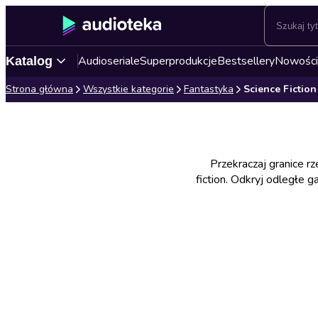
Audioseriale
Superprodukcje
Bestsellery
Nowości
Katalog
Strona główna
Wszystkie kategorie
Fantastyka
Science Fiction
Przekraczaj granice r
fiction. Odkryj odległe ga