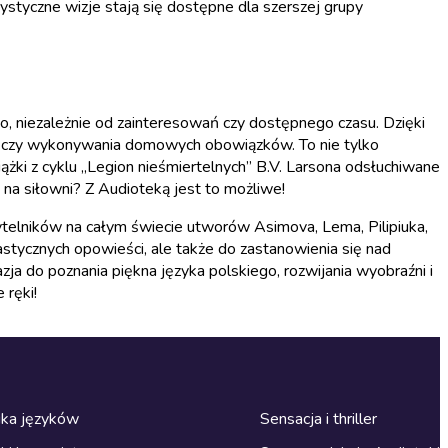
urystyczne wizje stają się dostępne dla szerszej grupy
o, niezależnie od zainteresowań czy dostępnego czasu. Dzięki
eru czy wykonywania domowych obowiązków. To nie tylko
żki z cyklu „Legion nieśmiertelnych” B.V. Larsona odsłuchiwane
na siłowni? Z Audioteką jest to możliwe!
zytelników na całym świecie utworów Asimova, Lema, Pilipiuka,
tastycznych opowieści, ale także do zastanowienia się nad
ja do poznania piękna języka polskiego, rozwijania wyobraźni i
 ręki!
ka języków
Sensacja i thriller