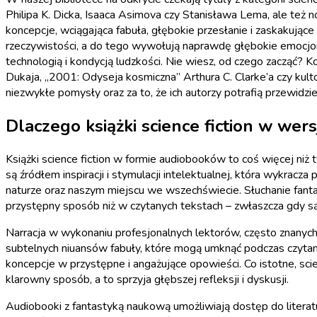
Philipa K. Dicka, Isaaca Asimova czy Stanisława Lema, ale też no
koncepcje, wciągająca fabuła, głębokie przesłanie i zaskakujące
rzeczywistości, a do tego wywołują naprawdę głębokie emocjonaln
technologią i kondycją ludzkości. Nie wiesz, od czego zacząć? K
Dukaja, „2001: Odyseja kosmiczna” Arthura C. Clarke’a czy k
niezwykłe pomysły oraz za to, że ich autorzy potrafią przewidzi
Dlaczego książki science fiction w wers
Książki science fiction w formie audiobooków to coś więcej niż
są źródłem inspiracji i stymulacji intelektualnej, która wykracza 
naturze oraz naszym miejscu we wszechświecie. Słuchanie fant
przystępny sposób niż w czytanych tekstach – zwłaszcza gdy 
Narracja w wykonaniu profesjonalnych lektorów, często znanych 
subtelnych niuansów fabuły, które mogą umknąć podczas czytania
koncepcje w przystępne i angażujące opowieści. Co istotne, scie
klarowny sposób, a to sprzyja głębszej refleksji i dyskusji.
Audiobooki z fantastyką naukową umożliwiają dostęp do literatu