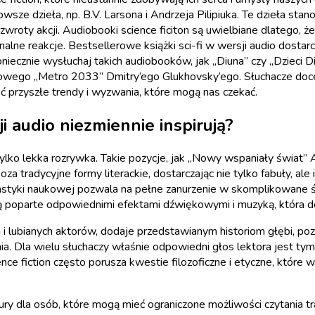
wsze dzieła, np. B.V. Larsona i Andrzeja Pilipiuka. Te dzieła stan
 zwroty akcji. Audiobooki science ficiton są uwielbiane dlatego, 
e reakcje. Bestsellerowe książki sci-fi w wersji audio dostarczają
oniecznie wysłuchaj takich audiobooków, jak „Diuna” czy „Dzieci 
ultowego „Metro 2033” Dmitry’ego Glukhovsky’ego. Słuchacze do
eć przyszłe trendy i wyzwania, które mogą nas czekać.
ji audio niezmiennie inspirują?
 tylko lekka rozrywka. Takie pozycje, jak „Nowy wspaniały świat”
poza tradycyjne formy literackie, dostarczając nie tylko fabuły, ale
astyki naukowej pozwala na pełne zanurzenie w skomplikowane św
są poparte odpowiednimi efektami dźwiękowymi i muzyką, która
i lubianych aktorów, dodaje przedstawianym historiom głębi, poz
. Dla wielu słuchaczy właśnie odpowiedni głos lektora jest tym, 
nce fiction często porusza kwestie filozoficzne i etyczne, które
ry dla osób, które mogą mieć ograniczone możliwości czytania tra