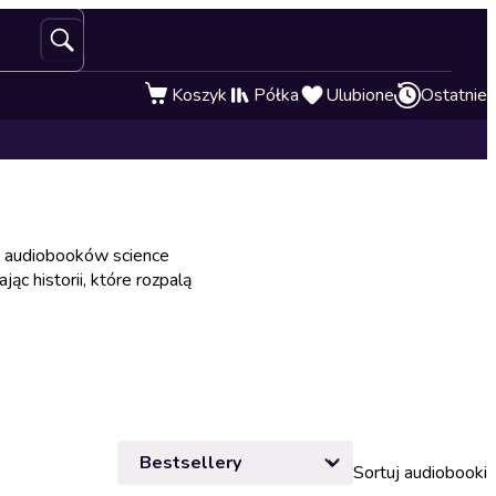
Koszyk
Półka
Ulubione
Ostatnie
ją audiobooków science
jąc historii, które rozpalą
Sortuj audiobooki