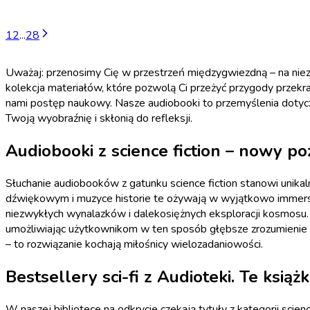
1
2
...
28
Uważaj: przenosimy Cię w przestrzeń międzygwiezdną – na niez
kolekcja materiałów, które pozwolą Ci przeżyć przygody przekrac
nami postęp naukowy. Nasze audiobooki to przemyślenia dotyczą
Twoją wyobraźnię i skłonią do refleksji.
Audiobooki z science fiction – nowy p
Słuchanie audiobooków z gatunku science fiction stanowi unikal
dźwiękowym i muzyce historie te ożywają w wyjątkowo immersy
niezwykłych wynalazków i dalekosiężnych eksploracji kosmosu. T
umożliwiając użytkownikom w ten sposób głębsze zrozumienie i 
– to rozwiązanie kochają miłośnicy wielozadaniowości.
Bestsellery sci-fi z Audioteki. Te książ
W naszej bibliotece na odkrycie czekają tytuły z kategorii scien