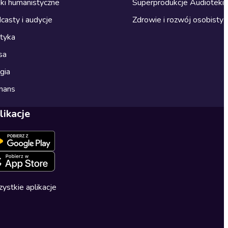
ki humanistyczne
Superprodukcje Audioteki
casty i audycje
Zdrowie i rozwój osobisty
ityka
sa
gia
mans
likacje
ystkie aplikacje