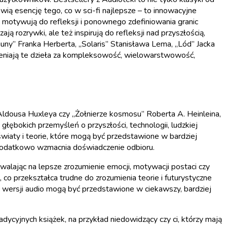
owią esencję tego, co w sci-fi najlepsze – to innowacyjne
że motywują do refleksji i ponownego zdefiniowania granic
 rozrywki, ale też inspirują do refleksji nad przyszłością,
Diuny” Franka Herberta, „Solaris” Stanisława Lema, „Lód” Jacka
ceniają te dzieła za kompleksowość, wielowarstwowość,
 Aldousa Huxleya czy „Żołnierze kosmosu” Roberta A. Heinleina,
 i głębokich przemyśleń o przyszłości, technologii, ludzkiej
iaty i teorie, które mogą być przedstawione w bardziej
 dodatkowo wzmacnia doświadczenie odbioru.
walając na lepsze zrozumienie emocji, motywacji postaci czy
co przekształca trudne do zrozumienia teorie i futurystyczne
 w wersji audio mogą być przedstawione w ciekawszy, bardziej
dycyjnych książek, na przykład niedowidzący czy ci, którzy mają