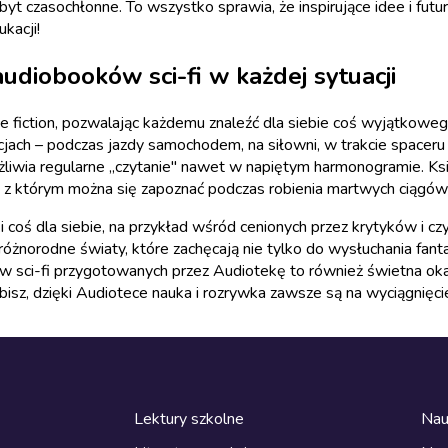
 zbyt czasochłonne. To wszystko sprawia, że inspirujące idee i fut
kacji!
audiobooków sci-fi w każdej sytuacji
 fiction, pozwalając każdemu znaleźć dla siebie coś wyjątkoweg
uacjach – podczas jazdy samochodem, na siłowni, w trakcie spac
iwia regularne „czytanie" nawet w napiętym harmonogramie. Ksią
 z którym można się zapoznać podczas robienia martwych ciągów 
i coś dla siebie, na przykład wśród cenionych przez krytyków i c
 różnorodne światy, które zachęcają nie tylko do wysłuchania fan
w sci-fi przygotowanych przez Audiotekę to również świetna okaz
bisz, dzięki Audiotece nauka i rozrywka zawsze są na wyciągnięcie
Lektury szkolne
Nau