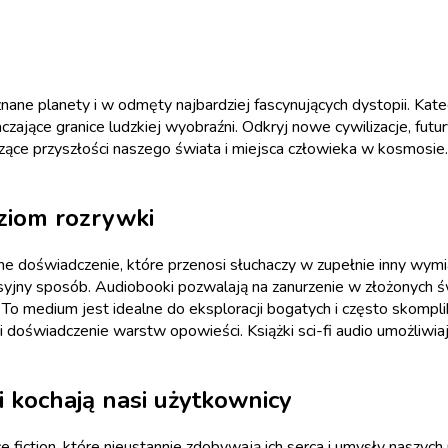
nane planety i w odmęty najbardziej fascynujących dystopii. Kat
zające granice ludzkiej wyobraźni. Odkryj nowe cywilizacje, futu
ce przyszłości naszego świata i miejsca człowieka w kosmosie. P
oziom rozrywki
ne doświadczenie, które przenosi słuchaczy w zupełnie inny wymi
jny sposób. Audiobooki pozwalają na zanurzenie w złożonych św
o medium jest idealne do eksploracji bogatych i często skomplikow
doświadczenie warstw opowieści. Książki sci-fi audio umożliwia
ki kochają nasi użytkownicy
ce fiction, które nieustannie zdobywają ich serca i umysły naszych