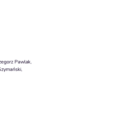
zegorz Pawlak,
Szymański,