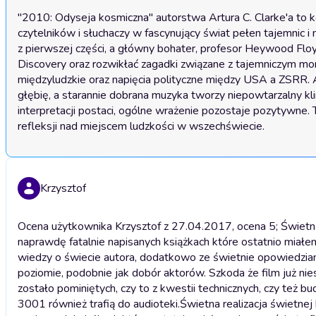
"2010: Odyseja kosmiczna" autorstwa Artura C. Clarke'a to k
czytelników i słuchaczy w fascynujący świat pełen tajemnic i
z pierwszej części, a główny bohater, profesor Heywood Floy
Discovery oraz rozwikłać zagadki związane z tajemniczym monoli
międzyludzkie oraz napięcia polityczne między USA a ZSRR. 
głębię, a starannie dobrana muzyka tworzy niepowtarzalny kl
interpretacji postaci, ogólne wrażenie pozostaje pozytywne. T
refleksji nad miejscem ludzkości w wszechświecie.
Krzysztof
Ocena użytkownika Krzysztof z 27.04.2017, ocena 5; Świetna 
naprawdę fatalnie napisanych książkach które ostatnio miałem n
wiedzy o świecie autora, dodatkowo ze świetnie opowiedzianą
poziomie, podobnie jak dobór aktorów. Szkoda że film już nie
zostało pominiętych, czy to z kwestii technicznych, czy też b
3001 również trafią do audioteki.
Świetna realizacja świetnej