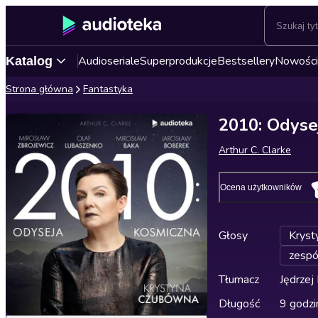
Audioseriale
Superprodukcje
Bestsellery
Nowości
Katalog
Strona główna
Fantastyka
2010: Odyse
Arthur C. Clarke
Ocena użytkowników
Głosy
Kryst
zespó
Tłumacz
Jędrzej
Długość
9 godzi