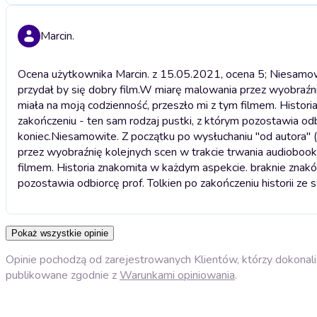
Marcin.
Ocena użytkownika Marcin. z 15.05.2021, ocena 5; Niesamowit
przydał by się dobry film.W miarę malowania przez wyobraźnię
miała na moją codzienność, przeszło mi z tym filmem. Histori
zakończeniu - ten sam rodzaj pustki, z którym pozostawia odb
koniec.
Niesamowite. Z początku po wysłuchaniu "od autora" (t
przez wyobraźnię kolejnych scen w trakcie trwania audiobooka
filmem. Historia znakomita w każdym aspekcie. braknie znaków
pozostawia odbiorcę prof. Tolkien po zakończeniu historii ze
Pokaż wszystkie opinie
Opinie pochodzą od zarejestrowanych Klientów, którzy dokonali 
publikowane zgodnie z
Warunkami opiniowania
.