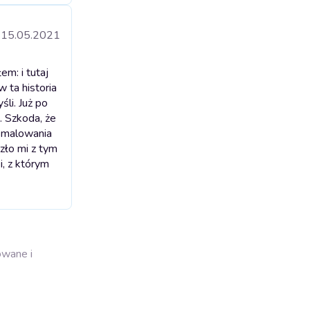
15.05.2021
m: i tutaj
 ta historia
li. Już po
. Szkoda, że
ę malowania
zło mi z tym
i, z którym
owane i