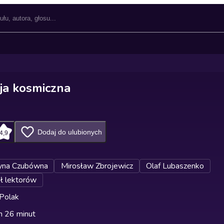
ja kosmiczna
Dodaj do ulubionych
4,9
yna Czubówna
Mirosław Zbrojewicz
Olaf Lubaszenko
ł lektorów
 Polak
n 26 minut