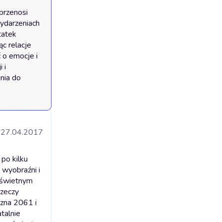
rzenosi 
ydarzeniach 
atek 
c relacje 
o emocje i 
i 
nia do 
27.04.2017
po kilku
 wyobraźni i
a świetnym
rzeczy
czna 2061 i
talnie