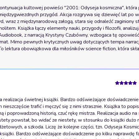
ontynuacja kultowej powieści "2001: Odyseja kosmiczna", która p
 międzygwiezdnych przygód. Akcja rozgrywa się dziewięć lat po w
d, wraz z międzynarodową załogą, stara się odnaleźć zaginiony st
tem. Książka łączy elementy nauki, przygody i filozofii, analizują
Audiobook, z narracją Krystyny Czubówny, wzbogaca tę opowieść 
imat. Mimo pewnych krytycznych uwag dotyczących tempa narracji 
o lektura obowiązkowa dla miłośników science fiction, która skła
realizacja świetnej książki. Bardzo odświeżające doświadczenie 
ieszczęście trafić i męczyć się z nimi strasznie. Książka to popis
 i poprowadzoną historią, czuć rękę mistrza. Realizacja audio n
stety powstał, bo widać ze niestety, w stosunku do książki dużo 
udżetowych, a szkoda. Liczę że kolejne części, tzn. Odyseja Kosmi
 książki. Bardzo odświeżające doświadczenie po kilku naprawdę fa