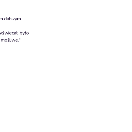
wym dalszym
zyświecał, było
o możliwe."