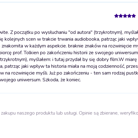
e. Z początku po wysłuchaniu "od autora" (trzykrotnym), myślałe
 kolejnych scen w trakcie trwania audiobooka, patrząc jaki wpływ
a znakomita w każdym aspekcie. braknie znaków na rozwinięcie myś
iorcę prof. Tolkien po zakończeniu historii ze swojego uniwersum
rzykrotnym), myślałem: i tutaj przydał by się dobry film.W miar
, patrząc jaki wpływ ta historia miała na moją codzienność, przes
 na rozwinięcie myśli. Już po zakończeniu - ten sam rodzaj pustk
 swojego uniwersum. Szkoda, że koniec.
zakupu naszego produktu lub usługi. Opinie są zbierane, weryfik