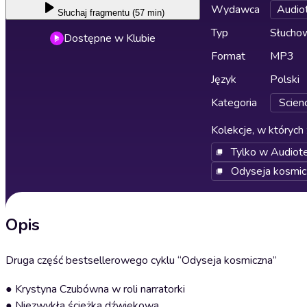
Wydawca
Audio
Słuchaj
fragmentu (57 min)
Typ
Słucho
Dostępne w Klubie
Format
MP3
Język
Polski
Kategoria
Scienc
Kolekcje, w których 
Tylko w Audiot
Odyseja kosmic
Opis
Druga część bestsellerowego cyklu “Odyseja kosmiczna”
● Krystyna Czubówna w roli narratorki
● Niezwykła ścieżka dźwiękowa