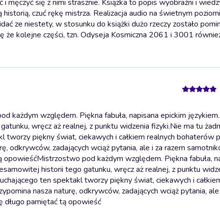
 i męczyć się z nimi strasznie. Książka to popis wyobraźni i wied
istorią, czuć rękę mistrza. Realizacja audio na świetnym poziom
dać ze niestety, w stosunku do książki dużo rzeczy zostało pomin
czę że kolejne części, tzn. Odyseja Kosmiczna 2061 i 3001 również
od każdym względem. Piękna fabuła, napisana epickim językiem.
atunku, wręcz aż realnej, z punktu widzenia fizyki.Nie ma tu żad
kl tworzy piękny świat, ciekawych i całkiem realnych bohaterów 
ę, odkrywców, zadających wciąż pytania, ale i za razem samotni
tą opowieść
Mistrzostwo pod każdym względem. Piękna fabuła, n
amowitej historii tego gatunku, wręcz aż realnej, z punktu widz
słuchającego ten spektakl tworzy piękny świat, ciekawych i całkie
pomina nasza naturę, odkrywców, zadających wciąż pytania, ale 
dę długo pamiętać tą opowieść