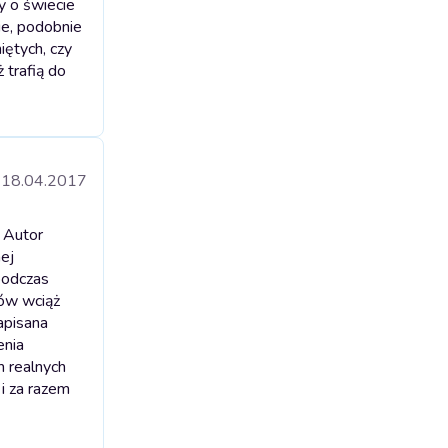
zy o świecie
ie, podobnie
iętych, czy
 trafią do
18.04.2017
 Autor
nej
podczas
ków wciąż
apisana
enia
m realnych
i za razem