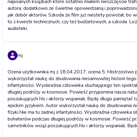
napisanych książkach które ostatnio miałem nieszczęście trafić
autora, dodatkowo ze świetnie opowiedzianą i poprowadzoną h
jak dobór aktorów. Szkoda że film już niestety powstał, bo wi
to z kwestii technicznych, czy też budżetowych, a szkoda. Li
audioteki.
mj
Ocena użytkownika mj z 18.04.2017, ocena 5; Mistrzostwo p
wykorzystał naukę do zbudowania niesamowitej historii tego g
infantylności. Wyobraźnia człowieka słuchającego ten spekta
długiej podróży w kosmosie. Powieść przypomina nasza natur
poszukujących.No i aktorzy wspaniali. Będę długo pamiętać 
epickim językiem. Autor wykorzystał naukę do zbudowania nies
fizyki.Nie ma tu żadnej infantylności. Wyobraźnia człowieka 
bohaterów podczas długiej podróży w kosmosie. Powieść przy
samotników wciąż poszukujących.No i aktorzy wspaniali. Bę