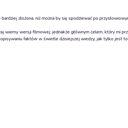
ele bardziej złożona, niż można by się spodziewać po przysłowio
czaj wierny wersji filmowej; jednakże głównym celem, który mi pr
 opisywaniu faktów w świetle dzisiejszej wiedzy, jak tylko jest t