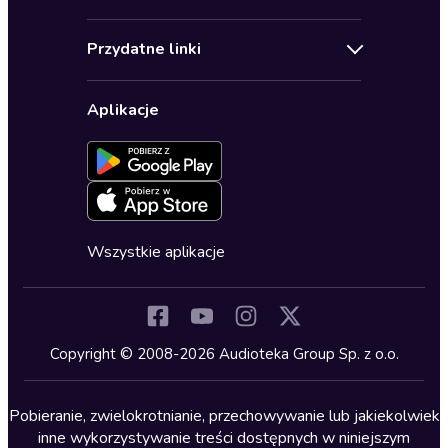
Pomoc
Audioseriale
Audioteka Klub
Regulamin
Biografie
Przydatne linki
Karnety
Polityka prywatności
Biznes, marketing, ekonomia
Wybierz wersję językową
Karty upominkowe
Ustawienia prywatności
Dla dzieci
Aplikacje
Dołącz do newslettera
Aktywuj kartę
Formularz zgłaszania nielegalnych treści
Dla młodzieży
Blog
Oferta dla firm i bibliotek
Deklaracja dostępności
Erotyczne
Zapowiedzi
Fantastyka
Cykle audiobooków
Horror
Wszystkie aplikacje
Inne języki
Komedia
Kryminały
Copyright © 2008-2026 Audioteka Group Sp. z o.o.
Lektury szkolne
Literatura anglojęzyczna
Pobieranie, zwielokrotnianie, przechowywanie lub jakiekolwiek
inne wykorzystywanie treści dostępnych w niniejszym