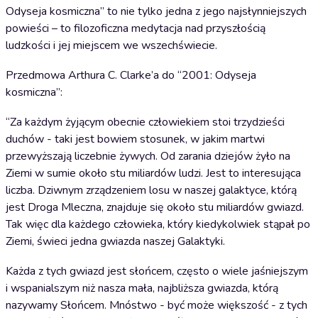
Odyseja kosmiczna” to nie tylko jedna z jego najsłynniejszych
powieści – to filozoficzna medytacja nad przyszłością
ludzkości i jej miejscem we wszechświecie.
Przedmowa Arthura C. Clarke’a do “2001: Odyseja
kosmiczna”:
“Za każdym żyjącym obecnie człowiekiem stoi trzydzieści
duchów - taki jest bowiem stosunek, w jakim martwi
przewyższają liczebnie żywych. Od zarania dziejów żyło na
Ziemi w sumie około stu miliardów ludzi. Jest to interesująca
liczba. Dziwnym zrządzeniem losu w naszej galaktyce, którą
jest Droga Mleczna, znajduje się około stu miliardów gwiazd.
Tak więc dla każdego człowieka, który kiedykolwiek stąpał po
Ziemi, świeci jedna gwiazda naszej Galaktyki.
Każda z tych gwiazd jest słońcem, często o wiele jaśniejszym
i wspanialszym niż nasza mała, najbliższa gwiazda, którą
nazywamy Słońcem. Mnóstwo - być może większość - z tych