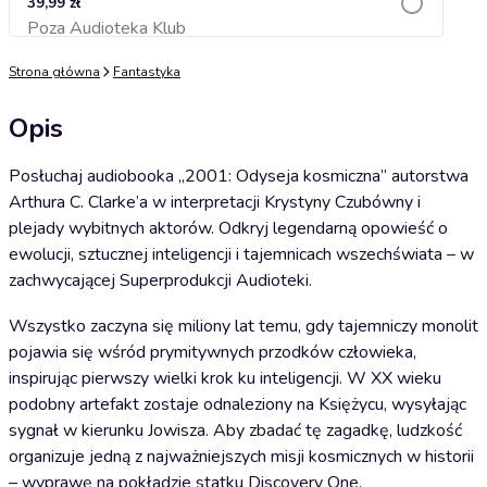
39,99 zł
Poza Audioteka Klub
Dodaj do koszyka
Strona główna
Fantastyka
Opis
Posłuchaj audiobooka „2001: Odyseja kosmiczna” autorstwa
Arthura C. Clarke’a w interpretacji Krystyny Czubówny i
plejady wybitnych aktorów. Odkryj legendarną opowieść o
ewolucji, sztucznej inteligencji i tajemnicach wszechświata – w
zachwycającej Superprodukcji Audioteki.
Wszystko zaczyna się miliony lat temu, gdy tajemniczy monolit
pojawia się wśród prymitywnych przodków człowieka,
inspirując pierwszy wielki krok ku inteligencji. W XX wieku
podobny artefakt zostaje odnaleziony na Księżycu, wysyłając
sygnał w kierunku Jowisza. Aby zbadać tę zagadkę, ludzkość
organizuje jedną z najważniejszych misji kosmicznych w historii
– wyprawę na pokładzie statku Discovery One.