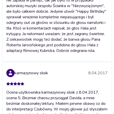
nie zapada w pamięć, tak jak było to w przypadku
autorskiej muzyki zespołu Ścianka w "Niezwyciężonym",
ale było całkiem dobrze. Jedynie utwór "Happy Birthday"
sprawiał wrażenie kompletnie niepasującego i był
odegrany ciut za głośno w stosunku do głosu narratorki i
tła. Ktoś w komentarzach napisał, że głos Hala jest
irytujący. Ja natomiast uważam, że jest zagrany świetnie.
Z ciekawostek mogę też dodać, że barwa głosu Pana
Roberta Jarocińskiego jest podobna do głosu Hala z
adaptacji filmowej Kubricka. Dobrze odegrana rola.
karmazynowy słoik
8.04.2017
Ocena użytkownika karmazynowy słoik z 8.04.2017,
ocena 5; Bezmiar chaosu przyciągał Davida, a mnie
bezmiar doskonałej lektury. Miałem pewne obawy co do
do interpretacji Czubówny. W mojej głowie już słyszałem