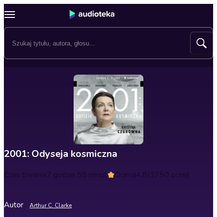
2001: Odyseja kosmiczna
Czas trwania
7 godzin 55 minut
Ocena
4.8
(3750 ocen)
Autor
Arthur C. Clarke