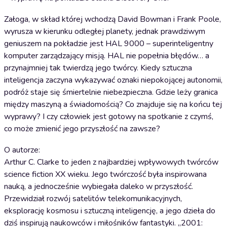
Załoga, w skład której wchodzą David Bowman i Frank Poole,
wyrusza w kierunku odległej planety, jednak prawdziwym
geniuszem na pokładzie jest HAL 9000 – superinteligentny
komputer zarządzający misją. HAL nie popełnia błędów… a
przynajmniej tak twierdzą jego twórcy. Kiedy sztuczna
inteligencja zaczyna wykazywać oznaki niepokojącej autonomii,
podróż staje się śmiertelnie niebezpieczna. Gdzie leży granica
między maszyną a świadomością? Co znajduje się na końcu tej
wyprawy? I czy człowiek jest gotowy na spotkanie z czymś,
co może zmienić jego przyszłość na zawsze?
O autorze:
Arthur C. Clarke to jeden z najbardziej wpływowych twórców
science fiction XX wieku. Jego twórczość była inspirowana
nauką, a jednocześnie wybiegała daleko w przyszłość.
Przewidział rozwój satelitów telekomunikacyjnych,
eksplorację kosmosu i sztuczną inteligencję, a jego dzieła do
dziś inspirują naukowców i miłośników fantastyki. „2001: