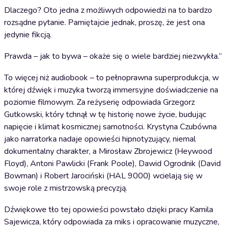
Dlaczego? Oto jedna z możliwych odpowiedzi na to bardzo
rozsądne pytanie. Pamiętajcie jednak, proszę, że jest ona
jedynie fikcją.
Prawda – jak to bywa – okaże się o wiele bardziej niezwykła.”
To więcej niż audiobook – to pełnoprawna superprodukcja, w
której dźwięk i muzyka tworzą immersyjne doświadczenie na
poziomie filmowym. Za reżyserię odpowiada Grzegorz
Gutkowski, który tchnął w tę historię nowe życie, budując
napięcie i klimat kosmicznej samotności. Krystyna Czubówna
jako narratorka nadaje opowieści hipnotyzujący, niemal
dokumentalny charakter, a Mirosław Zbrojewicz (Heywood
Floyd), Antoni Pawlicki (Frank Poole), Dawid Ogrodnik (David
Bowman) i Robert Jarociński (HAL 9000) wcielają się w
swoje role z mistrzowską precyzją.
Dźwiękowe tło tej opowieści powstało dzięki pracy Kamila
Sajewicza, który odpowiada za miks i opracowanie muzyczne,