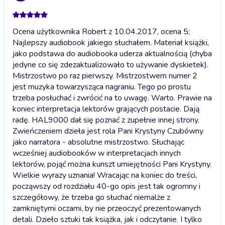
Ocena użytkownika Robert z 10.04.2017, ocena 5;
Najlepszy audiobook jakiego słuchałem. Materiał książki,
jako podstawa do audiobooka uderza aktualnością (chyba
jedyne co się zdezaktualizowało to używanie dyskietek).
Mistrzostwo po raz pierwszy. Mistrzostwem numer 2
jest muzyka towarzysząca nagraniu. Tego po prostu
trzeba posłuchać i zwrócić na to uwagę. Warto. Prawie na
koniec interpretacja lektorów grających postacie. Dają
radę. HAL9000 dał się poznać z zupełnie innej strony.
Zwieńczeniem dzieła jest rola Pani Krystyny Czubówny
jako narratora - absolutne mistrzostwo. Słuchając
wcześniej audiobooków w interpretacjach innych
lektorów, pojąć można kunszt umiejętności Pani Krystyny.
Wielkie wyrazy uznania! Wracając na koniec do treści,
począwszy od rozdziału 40-go opis jest tak ogromny i
szczegółowy, że trzeba go słuchać niemalże z
zamkniętymi oczami, by nie przeoczyć prezentowanych
detali. Dzieło sztuki tak książka, jak i odczytanie. I tylko