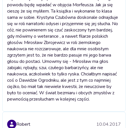
powodu będę wpadać w objęcia Morfeusza. Jak ja się
cieszę że się myliłem. Ta książka i wykonanie to klasa
sama w sobie. Krystyna Czubówna doskonale odnajduje
się w roli narratorki odysei i przyjemnie się jej słucha. No
cóż, nie powinienem się czuć zaskoczony tym bardziej,
gdy mówimy o weterance , a nawet filarze polskich
głosów. Mirosław Zbrojewicz w roli ziemskiego
naukowca nie rozczarowuje, ale dla mnie osobistym
zgrzytem jest to, że nie bardzo pasuje mi jego barwa
głosu do postaci. Umowmy się - Mirosław ma głos
zabijaki, rębajły, szui, czułego barbarzyńcy, ale nie
naukowca, aczkolwiek to tylko ryska. Chciałbym napisać
coś o Dawidzie Ogrodniku, ale jest z tym co najmniej
ciężko, bo miał tak niewiele kwestii, że nieuczciwe by
było to oceniać. W świat bezmiaru i obcych zmysłów z
pewnością przesłucham w kolejnej części.
Robert
10.04.2017