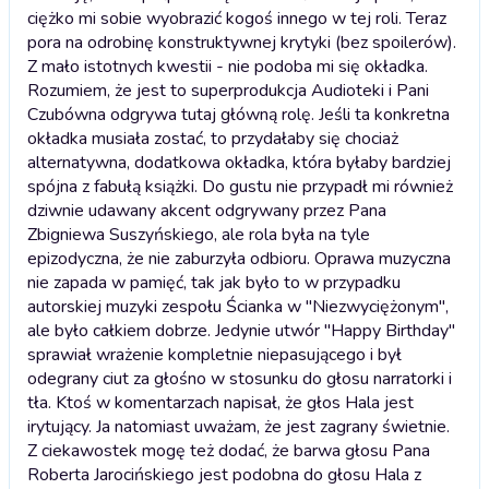
ciężko mi sobie wyobrazić kogoś innego w tej roli. Teraz
pora na odrobinę konstruktywnej krytyki (bez spoilerów).
Z mało istotnych kwestii - nie podoba mi się okładka.
Rozumiem, że jest to superprodukcja Audioteki i Pani
Czubówna odgrywa tutaj główną rolę. Jeśli ta konkretna
okładka musiała zostać, to przydałaby się chociaż
alternatywna, dodatkowa okładka, która byłaby bardziej
spójna z fabułą książki. Do gustu nie przypadł mi również
dziwnie udawany akcent odgrywany przez Pana
Zbigniewa Suszyńskiego, ale rola była na tyle
epizodyczna, że nie zaburzyła odbioru. Oprawa muzyczna
nie zapada w pamięć, tak jak było to w przypadku
autorskiej muzyki zespołu Ścianka w "Niezwyciężonym",
ale było całkiem dobrze. Jedynie utwór "Happy Birthday"
sprawiał wrażenie kompletnie niepasującego i był
odegrany ciut za głośno w stosunku do głosu narratorki i
tła. Ktoś w komentarzach napisał, że głos Hala jest
irytujący. Ja natomiast uważam, że jest zagrany świetnie.
Z ciekawostek mogę też dodać, że barwa głosu Pana
Roberta Jarocińskiego jest podobna do głosu Hala z