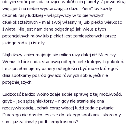
obcych słońc posiada krążące wokół nich planety. Z pewnością
więc jest na niebie wystarczająco dużo “Ziem”, by każdy
członek rasy ludzkiej - włączywszy w to pierwszych
człekokształtnych - miał swój własny raj lub piekło wielkości
świata. Nie jest nam dane odgadnąć, jak wiele z tych
potencjalnych rajów lub piekieł jest zamieszkanych i przez
jakiego rodzaju istoty.
Najbliższy z nich znajduje się milion razy dalej niż Mars czy
Wenus, które nadal stanowią odległe cele kolejnych pokoleń.
Lecz przełamujemy bariery odległości i być może któregoś
dnia spotkamy pośród gwiazd równych sobie, jeśli nie
potężniejszych.
Ludzkość bardzo wolno zdaje sobie sprawę z tej możliwości,
gdyż – jak sądzą niektórzy – nigdy nie stanie się ona
rzeczywistością. Jednak coraz więcej ludzi zadaje pytanie:
Dlaczego nie doszło jeszcze do takiego spotkania, skoro my
sami już za chwilę podbijemy kosmos?