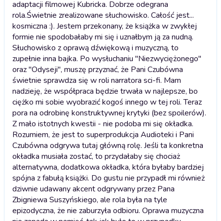
adaptacji filmowej Kubricka. Dobrze odegrana
rola.
Świetnie zrealizowane słuchowisko. Całość jest...
kosmiczna :). Jestem przekonany, że książka w zwykłej
formie nie spodobałaby mi się i uznałbym ją za nudną.
Słuchowisko z oprawą dźwiękową i muzyczną, to
zupełnie inna bajka. Po wysłuchaniu "Niezwyciężonego"
oraz "Odyseji", muszę przyznać, że Pani Czubówna
świetnie sprawdza się w roli narratora sci-fi. Mam
nadzieję, że współpraca będzie trwała w najlepsze, bo
ciężko mi sobie wyobrazić kogoś innego w tej roli. Teraz
pora na odrobinę konstruktywnej krytyki (bez spoilerów).
Z mało istotnych kwestii - nie podoba mi się okładka.
Rozumiem, że jest to superprodukcja Audioteki i Pani
Czubówna odgrywa tutaj główną rolę. Jeśli ta konkretna
okładka musiała zostać, to przydałaby się chociaż
alternatywna, dodatkowa okładka, która byłaby bardziej
spójna z fabułą książki. Do gustu nie przypadł mi również
dziwnie udawany akcent odgrywany przez Pana
Zbigniewa Suszyńskiego, ale rola była na tyle
epizodyczna, że nie zaburzyła odbioru. Oprawa muzyczna