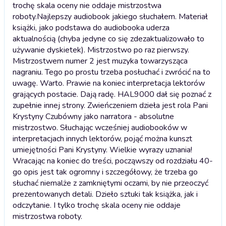
trochę skala oceny nie oddaje mistrzostwa
roboty.
Najlepszy audiobook jakiego słuchałem. Materiał
książki, jako podstawa do audiobooka uderza
aktualnością (chyba jedyne co się zdezaktualizowało to
używanie dyskietek). Mistrzostwo po raz pierwszy.
Mistrzostwem numer 2 jest muzyka towarzysząca
nagraniu. Tego po prostu trzeba posłuchać i zwrócić na to
uwagę. Warto. Prawie na koniec interpretacja lektorów
grających postacie. Dają radę. HAL9000 dał się poznać z
zupełnie innej strony. Zwieńczeniem dzieła jest rola Pani
Krystyny Czubówny jako narratora - absolutne
mistrzostwo. Słuchając wcześniej audiobooków w
interpretacjach innych lektorów, pojąć można kunszt
umiejętności Pani Krystyny. Wielkie wyrazy uznania!
Wracając na koniec do treści, począwszy od rozdziału 40-
go opis jest tak ogromny i szczegółowy, że trzeba go
słuchać niemalże z zamkniętymi oczami, by nie przeoczyć
prezentowanych detali. Dzieło sztuki tak książka, jak i
odczytanie. I tylko trochę skala oceny nie oddaje
mistrzostwa roboty.