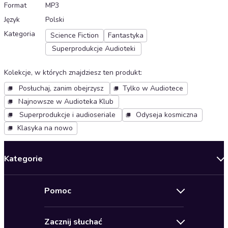
Format
MP3
Język
Polski
Kategoria
Science Fiction
Fantastyka
Superprodukcje Audioteki
Kolekcje, w których znajdziesz ten produkt
:
Posłuchaj, zanim obejrzysz
Tylko w Audiotece
Najnowsze w Audioteka Klub
Superprodukcje i audioseriale
Odyseja kosmiczna
Klasyka na nowo
Kategorie
Nowości
Pomoc
Oferty specjalne
Kontakt
Bestsellery
Zacznij słuchać