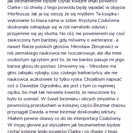
jak beznamietnie będzie czytać kolejne linijki powieści
Clarke i co chwilę z tego powodu będę wpadać w objęcia
Morfeusza. Jak ja się cieszę że się myliłem. Ta książka i
wykonanie to klasa sama w sobie. Krystyna Czubówna
doskonale odnajduje się w roli narratorki odysei i
przyjemnie się jej słucha. No cóż, nie powinienem się czuć
zaskoczony tym bardziej, gdy mówimy o weterance , a
nawet filarze polskich głosów. Mirosław Zbrojewicz w
roli ziemskiego naukowca nie rozczarowuje, ale dla mnie
osobistym zgrzytem jest to, że nie bardzo pasuje mi jego
barwa głosu do postaci. Umowmy się - Mirosław ma
głos zabijaki, rębajły, szui, czułego barbarzyńcy, ale nie
naukowca, aczkolwiek to tylko ryska. Chciałbym napisać
coś o Dawidzie Ogrodniku, ale jest z tym co najmniej
ciężko, bo miał tak niewiele kwestii, że nieuczciwe by
było to oceniać. W świat bezmiaru i obcych zmysłów z
pewnością przesłucham w kolejnej części.
Bezmiar chaosu
przyciągał Davida, a mnie bezmiar doskonałej lektury.
Miałem pewne obawy co do do interpretacji Czubówny.
W mojej głowie już słyszałem jak beznamietnie będzie
czytać kolejne linijki powieści Clarke i co chwilę z tego