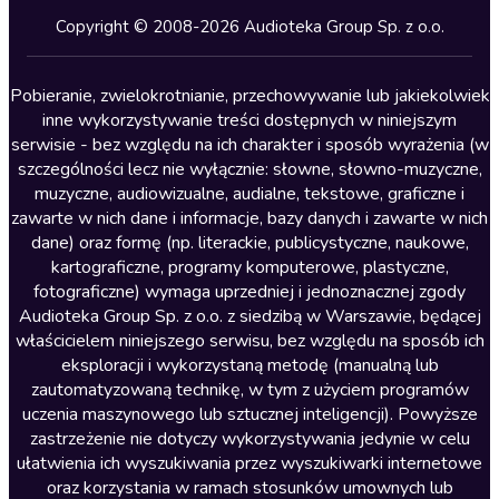
Kryminały
Copyright © 2008-2026 Audioteka Group Sp. z o.o.
Lektury szkolne
Literatura anglojęzyczna
Pobieranie, zwielokrotnianie, przechowywanie lub jakiekolwiek
inne wykorzystywanie treści dostępnych w niniejszym
Literatura faktu
serwisie - bez względu na ich charakter i sposób wyrażenia (w
szczególności lecz nie wyłącznie: słowne, słowno-muzyczne,
Literatura obyczajowa
muzyczne, audiowizualne, audialne, tekstowe, graficzne i
Literatura piękna obca
zawarte w nich dane i informacje, bazy danych i zawarte w nich
dane) oraz formę (np. literackie, publicystyczne, naukowe,
Literatura piękna polska
kartograficzne, programy komputerowe, plastyczne,
Nagrania relaksacyjne
fotograficzne) wymaga uprzedniej i jednoznacznej zgody
Audioteka Group Sp. z o.o. z siedzibą w Warszawie, będącej
Nauka języków
właścicielem niniejszego serwisu, bez względu na sposób ich
Nauki humanistyczne
eksploracji i wykorzystaną metodę (manualną lub
zautomatyzowaną technikę, w tym z użyciem programów
Podcasty i audycje
uczenia maszynowego lub sztucznej inteligencji). Powyższe
Polityka
zastrzeżenie nie dotyczy wykorzystywania jedynie w celu
ułatwienia ich wyszukiwania przez wyszukiwarki internetowe
Prasa
oraz korzystania w ramach stosunków umownych lub