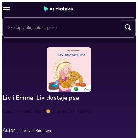
Liv i Emma: Liv dostaje psa
Czas trwania
8 minut
Ocena
4.3
(4 oceny)
Autor
Line Kyed Knudsen