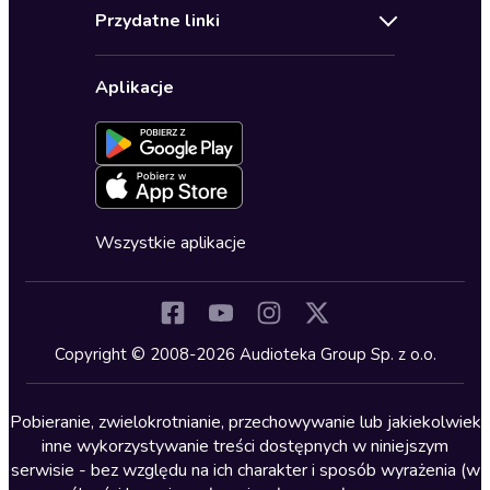
Audioteka Klub
Regulamin
Biografie
Przydatne linki
Karnety
Polityka prywatności
Biznes, marketing, ekonomia
Wybierz wersję językową
Karty upominkowe
Ustawienia prywatności
Dla dzieci
Aplikacje
Dołącz do newslettera
Aktywuj kartę
Formularz zgłaszania nielegalnych treści
Dla młodzieży
Blog
Oferta dla firm i bibliotek
Deklaracja dostępności
Erotyczne
Zapowiedzi
Fantastyka
Cykle audiobooków
Horror
Wszystkie aplikacje
Inne języki
Komedia
Kryminały
Copyright © 2008-2026 Audioteka Group Sp. z o.o.
Lektury szkolne
Literatura anglojęzyczna
Pobieranie, zwielokrotnianie, przechowywanie lub jakiekolwiek
inne wykorzystywanie treści dostępnych w niniejszym
Literatura faktu
serwisie - bez względu na ich charakter i sposób wyrażenia (w