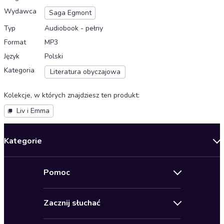
Wydawca
Saga Egmont
Typ
Audiobook - pełny
Format
MP3
Język
Polski
Kategoria
Literatura obyczajowa
Kolekcje, w których znajdziesz ten produkt
:
Liv i Emma
Kategorie
Nowości
Pomoc
Oferty specjalne
Kontakt
Bestsellery
Zacznij słuchać
Pomoc
Audioseriale