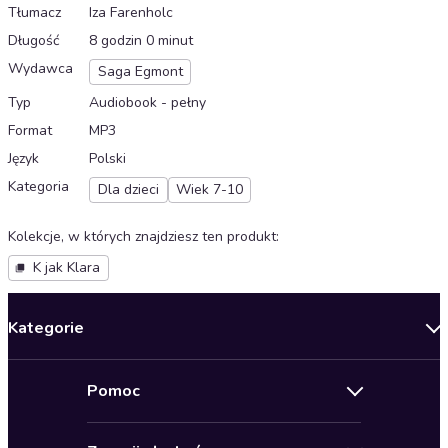
Tłumacz
Iza Farenholc
Długość
8 godzin 0 minut
Wydawca
Saga Egmont
Typ
Audiobook - pełny
Format
MP3
Język
Polski
Kategoria
Dla dzieci
Wiek 7-10
Kolekcje, w których znajdziesz ten produkt
:
K jak Klara
Kategorie
Nowości
Pomoc
Oferty specjalne
Kontakt
Bestsellery