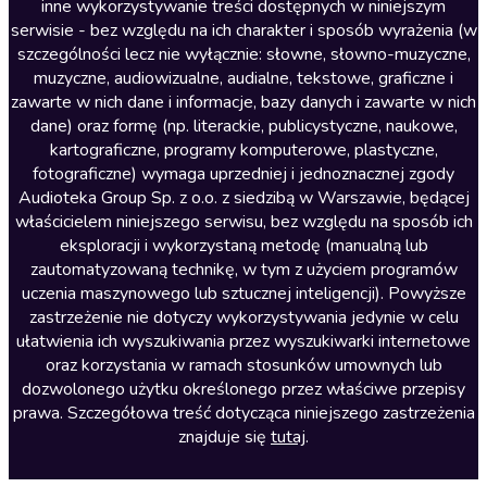
inne wykorzystywanie treści dostępnych w niniejszym
Literatura faktu
serwisie - bez względu na ich charakter i sposób wyrażenia (w
szczególności lecz nie wyłącznie: słowne, słowno-muzyczne,
Literatura obyczajowa
muzyczne, audiowizualne, audialne, tekstowe, graficzne i
Literatura piękna obca
zawarte w nich dane i informacje, bazy danych i zawarte w nich
dane) oraz formę (np. literackie, publicystyczne, naukowe,
Literatura piękna polska
kartograficzne, programy komputerowe, plastyczne,
Nagrania relaksacyjne
fotograficzne) wymaga uprzedniej i jednoznacznej zgody
Audioteka Group Sp. z o.o. z siedzibą w Warszawie, będącej
Nauka języków
właścicielem niniejszego serwisu, bez względu na sposób ich
Nauki humanistyczne
eksploracji i wykorzystaną metodę (manualną lub
zautomatyzowaną technikę, w tym z użyciem programów
Podcasty i audycje
uczenia maszynowego lub sztucznej inteligencji). Powyższe
Polityka
zastrzeżenie nie dotyczy wykorzystywania jedynie w celu
ułatwienia ich wyszukiwania przez wyszukiwarki internetowe
Prasa
oraz korzystania w ramach stosunków umownych lub
Religia
dozwolonego użytku określonego przez właściwe przepisy
prawa. Szczegółowa treść dotycząca niniejszego zastrzeżenia
Romans
znajduje się
tutaj
.
Sensacja i thriller