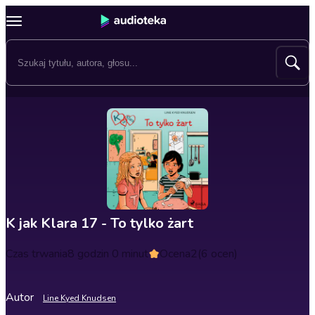
K jak Klara 17 - To tylko żart
Czas trwania
8 godzin 0 minut
Ocena
2
(6 ocen)
Autor
Line Kyed Knudsen