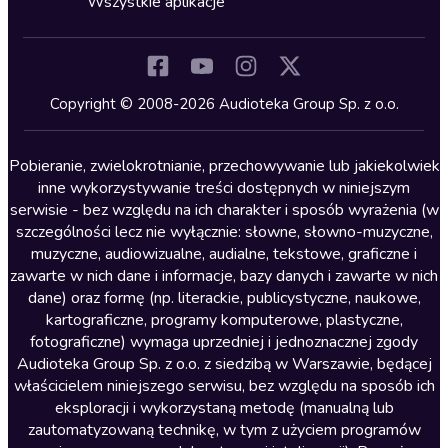
Wszystkie aplikacje
Inne języki
Komedia
Kryminały
Copyright © 2008-2026 Audioteka Group Sp. z o.o.
Lektury szkolne
Literatura anglojęzyczna
Pobieranie, zwielokrotnianie, przechowywanie lub jakiekolwiek
inne wykorzystywanie treści dostępnych w niniejszym
Literatura faktu
serwisie - bez względu na ich charakter i sposób wyrażenia (w
szczególności lecz nie wyłącznie: słowne, słowno-muzyczne,
Literatura obyczajowa
muzyczne, audiowizualne, audialne, tekstowe, graficzne i
Literatura piękna obca
zawarte w nich dane i informacje, bazy danych i zawarte w nich
dane) oraz formę (np. literackie, publicystyczne, naukowe,
Literatura piękna polska
kartograficzne, programy komputerowe, plastyczne,
Nagrania relaksacyjne
fotograficzne) wymaga uprzedniej i jednoznacznej zgody
Audioteka Group Sp. z o.o. z siedzibą w Warszawie, będącej
Nauka języków
właścicielem niniejszego serwisu, bez względu na sposób ich
Nauki humanistyczne
eksploracji i wykorzystaną metodę (manualną lub
zautomatyzowaną technikę, w tym z użyciem programów
Podcasty i audycje