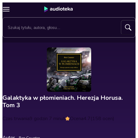
Galaktyka w płomieniach. Herezja Horusa.
Tom 3
Czas trwania
9 godzin 7 minut
Ocena
4.7
(158 ocen)
Autor