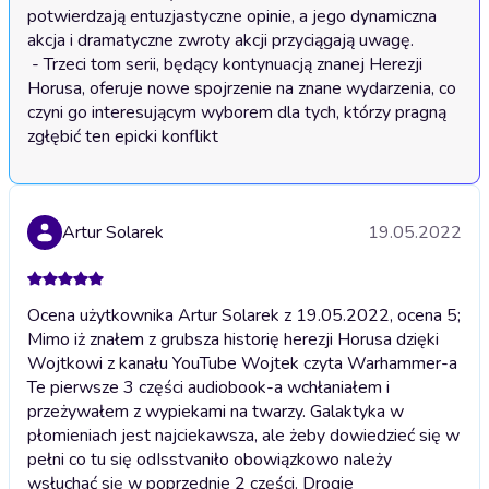
potwierdzają entuzjastyczne opinie, a jego dynamiczna 
akcja i dramatyczne zwroty akcji przyciągają uwagę.

 - Trzeci tom serii, będący kontynuacją znanej Herezji 
Horusa, oferuje nowe spojrzenie na znane wydarzenia, co 
czyni go interesującym wyborem dla tych, którzy pragną 
zgłębić ten epicki konflikt
Artur Solarek
19.05.2022
Ocena użytkownika Artur Solarek z 19.05.2022, ocena 5;
Mimo iż znałem z grubsza historię herezji Horusa dzięki
Wojtkowi z kanału YouTube Wojtek czyta Warhammer-a
Te pierwsze 3 części audiobook-a wchłaniałem i
przeżywałem z wypiekami na twarzy. Galaktyka w
płomieniach jest najciekawsza, ale żeby dowiedzieć się w
pełni co tu się odIsstvaniło obowiązkowo należy
wsłuchać się w poprzednie 2 części. Drogie