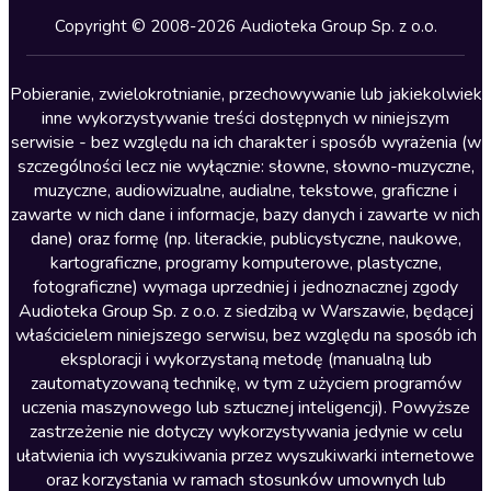
Kryminały
Copyright © 2008-2026 Audioteka Group Sp. z o.o.
Lektury szkolne
Literatura anglojęzyczna
Pobieranie, zwielokrotnianie, przechowywanie lub jakiekolwiek
inne wykorzystywanie treści dostępnych w niniejszym
Literatura faktu
serwisie - bez względu na ich charakter i sposób wyrażenia (w
szczególności lecz nie wyłącznie: słowne, słowno-muzyczne,
Literatura obyczajowa
muzyczne, audiowizualne, audialne, tekstowe, graficzne i
Literatura piękna obca
zawarte w nich dane i informacje, bazy danych i zawarte w nich
dane) oraz formę (np. literackie, publicystyczne, naukowe,
Literatura piękna polska
kartograficzne, programy komputerowe, plastyczne,
Nagrania relaksacyjne
fotograficzne) wymaga uprzedniej i jednoznacznej zgody
Audioteka Group Sp. z o.o. z siedzibą w Warszawie, będącej
Nauka języków
właścicielem niniejszego serwisu, bez względu na sposób ich
Nauki humanistyczne
eksploracji i wykorzystaną metodę (manualną lub
zautomatyzowaną technikę, w tym z użyciem programów
Podcasty i audycje
uczenia maszynowego lub sztucznej inteligencji). Powyższe
Polityka
zastrzeżenie nie dotyczy wykorzystywania jedynie w celu
ułatwienia ich wyszukiwania przez wyszukiwarki internetowe
Prasa
oraz korzystania w ramach stosunków umownych lub